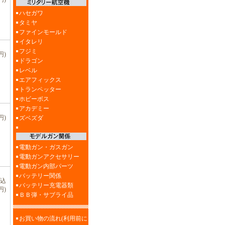
ハセガワ
タミヤ
ファインモールド
イタレリ
フジミ
円)
ドラゴン
レベル
エアフィックス
トランペッター
ホビーボス
アカデミー
円)
ズベズダ
電動ガン・ガスガン
電動ガンアクセサリー
電動ガン内部パーツ
バッテリー関係
税込
バッテリー充電器類
円)
ＢＢ弾・サブライ品
お買い物の流れ(利用前に