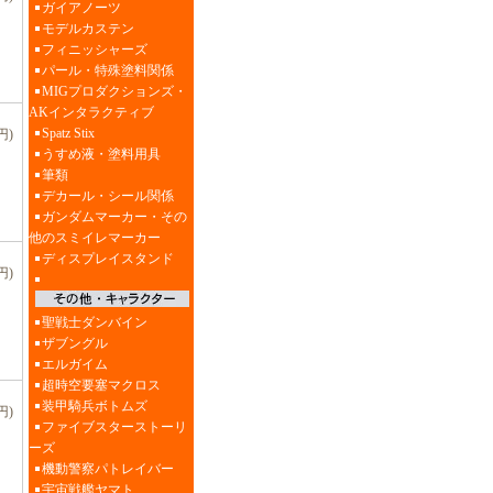
ガイアノーツ
モデルカステン
フィニッシャーズ
パール・特殊塗料関係
MIGプロダクションズ・
AKインタラクティブ
Spatz Stix
円)
うすめ液・塗料用具
筆類
デカール・シール関係
ガンダムマーカー・その
他のスミイレマーカー
ディスプレイスタンド
円)
聖戦士ダンバイン
ザブングル
エルガイム
超時空要塞マクロス
装甲騎兵ボトムズ
円)
ファイブスターストーリ
ーズ
機動警察パトレイバー
宇宙戦艦ヤマト