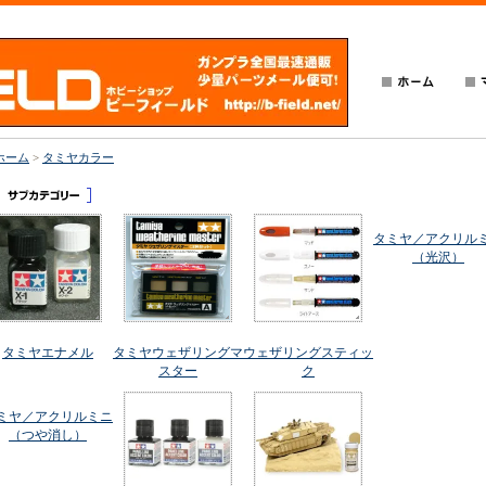
ホーム
>
タミヤカラー
タミヤ／アクリル
（光沢）
タミヤエナメル
タミヤウェザリングマ
ウェザリングスティッ
スター
ク
ミヤ／アクリルミニ
（つや消し）