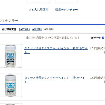
スミ入れ用塗料
情景テクスチャー
タミヤカラー
■古着順
■価格順
■新着順
全 [199] 商品中 [1-100] 商品を表示しています
タミヤ／情景テクスチャーペイント （粉雪 ホワイ
720円(税込7
ト）
タミヤ／情景テクスチャーペイント （雪 ホワイ
720円(税込7
ト）