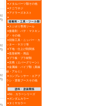
メタルパーツ類その他
ナニワネジ
アドラーズネスト
92
円)
スジボリ専用ツール
接着剤・パテ・マスキン
グ・その他
切除工具・ニッパー・カ
ッター・ヤスリ等
92
下地・仕上げ剤関係
円)
造形材料・用品
プラ板・プラ材類
京商（エバーグリーン）
金属線・パイプ類（真鍮
線・アルミ）
92
コンプレッサー・エアブ
円)
ラシ・塗装ブースその他
Mr．カラーシリーズ
ガンダムカラー
タミヤカラー
円)