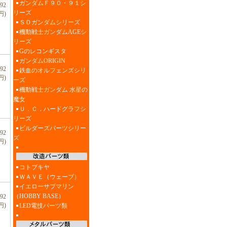
ガンダムＦ９０・９１シ
92
リーズ
円)
ＳＤガンダムシリーズ
機動戦士ガンダムAGEシ
リーズ
Gのレコンギスタ
ガンダムORIGIN
92
鉄血のオルフェンズシリ
円)
ーズ
機動戦士ガンダム 水星の
魔女
Ｕ．Ｃ．ハードグラフシ
リーズ
ビルダーズパーツシリー
92
ズ
円)
コトブキヤ
ＷＡＶＥ（ウェーブ）
イエローサブマリン
（HOBBY BASE）
92
円)
LED電技パーツ類