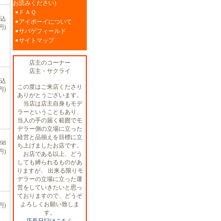
お読みください)
ＦＡＱ
税込
アイボーイについて
円)
サバゲフィールド
サイトマップ
店主のコーナー
店主・サクライ
税込
この度はご来店くださり
円)
ありがとうございます。
当店は店主自身もモデ
ラーということもあり、
当人の手の届く範囲でモ
デラー側の立場に立った
経営と品揃えを目標に立
98
ち上げましたお店です。
円)
お店である以上、どう
しても縛られるものがあ
りますが、 出来る限りモ
デラーの立場に立った運
営をしていきたいと思っ
ておりますので、どうぞ
よろしくお願い致しま
円)
す。