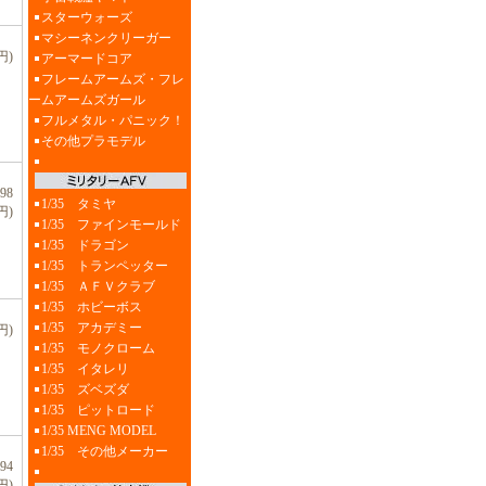
スターウォーズ
マシーネンクリーガー
円)
アーマードコア
フレームアームズ・フレ
ームアームズガール
フルメタル・パニック！
その他プラモデル
98
1/35 タミヤ
円)
1/35 ファインモールド
1/35 ドラゴン
1/35 トランペッター
1/35 ＡＦＶクラブ
1/35 ホビーボス
1/35 アカデミー
円)
1/35 モノクローム
1/35 イタレリ
1/35 ズベズダ
1/35 ピットロード
1/35 MENG MODEL
1/35 その他メーカー
94
円)