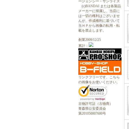
ージェンシー・サンライズ
(c)BANDAI または各製品
メーカーに帰属し、当店に
は一切の権利はございませ
んが、作成権利に基づいて
当ＨＰから画像の転用・転
載を禁止します。
創業2009/12/25
累計：
リンクフリーです、こちら
の画像をお使いください。
古物許可証（古物商）
青森県公安委員会
第201050007600号