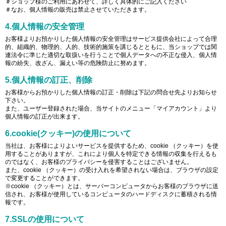
＃ショップ様のご利用にあわせて、詳しく具体的にご記入ください
＃なお、個人情報の販売は禁止させていただきます。
4.個人情報の安全管理
お客様よりお預かりした個人情報の安全管理はサービス提供会社によって合理
的、組織的、物理的、人的、技術的施策を講じるとともに、当ショップでは関
連法令に準じた適切な取扱いを行うことで個人データへの不正な侵入、個人情
報の紛失、改ざん、漏えい等の危険防止に努めます。
5.個人情報の訂正、削除
お客様からお預かりした個人情報の訂正・削除は下記の問合せ先よりお知らせ
下さい。
また、ユーザー登録された場合、当サイトのメニュー「マイアカウント」より
個人情報の訂正が出来ます。
6.cookie(クッキー)の使用について
当社は、お客様によりよいサービスを提供するため、cookie （クッキー）を使
用することがありますが、これにより個人を特定できる情報の収集を行えるも
のではなく、お客様のプライバシーを侵害することはございません。
また、cookie （クッキー）の受け入れを希望されない場合は、ブラウザの設定
で変更することができます。
※cookie （クッキー）とは、サーバーコンピュータからお客様のブラウザに送
信され、お客様が使用しているコンピュータのハードディスクに蓄積される情
報です。
7.SSLの使用について