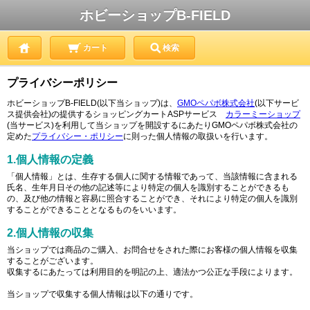
ホビーショップB-FIELD
カート
検索
プライバシーポリシー
ホビーショップB-FIELD(以下当ショップ)は、
GMOペパボ株式会社
(以下サービ
ス提供会社)の提供するショッピングカートASPサービス
カラーミーショップ
(当サービス)を利用して当ショップを開設するにあたりGMOペパボ株式会社の
定めた
プライバシー・ポリシー
に則った個人情報の取扱いを行います。
1.個人情報の定義
「個人情報」とは、生存する個人に関する情報であって、当該情報に含まれる
氏名、生年月日その他の記述等により特定の個人を識別することができるも
の、及び他の情報と容易に照合することができ、それにより特定の個人を識別
することができることとなるものをいいます。
2.個人情報の収集
当ショップでは商品のご購入、お問合せをされた際にお客様の個人情報を収集
することがございます。
収集するにあたっては利用目的を明記の上、適法かつ公正な手段によります。
当ショップで収集する個人情報は以下の通りです。