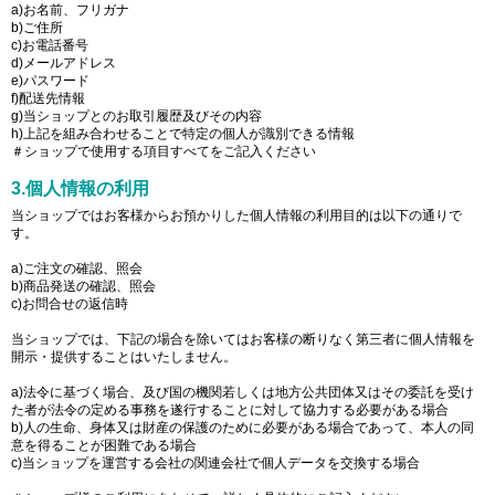
a)お名前、フリガナ
b)ご住所
c)お電話番号
d)メールアドレス
e)パスワード
f)配送先情報
g)当ショップとのお取引履歴及びその内容
h)上記を組み合わせることで特定の個人が識別できる情報
＃ショップで使用する項目すべてをご記入ください
3.個人情報の利用
当ショップではお客様からお預かりした個人情報の利用目的は以下の通りで
す。
a)ご注文の確認、照会
b)商品発送の確認、照会
c)お問合せの返信時
当ショップでは、下記の場合を除いてはお客様の断りなく第三者に個人情報を
開示・提供することはいたしません。
a)法令に基づく場合、及び国の機関若しくは地方公共団体又はその委託を受け
た者が法令の定める事務を遂行することに対して協力する必要がある場合
b)人の生命、身体又は財産の保護のために必要がある場合であって、本人の同
意を得ることが困難である場合
c)当ショップを運営する会社の関連会社で個人データを交換する場合