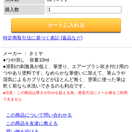
購入数
特定商取引法に基づく表記 (返品など)
メーカー ： タミヤ
●つや消し 容量10ml
●溶剤の刺激臭が低く、筆塗り、エアーブラシ吹き付け用の
つやあり塗料です。なめらかな筆使いに加えて、筆ムラや
湿気によるカブリなどがほとんど無く、塗装に使った筆は
乾く前なら水洗いできるのも利点です。
●注意：この商品は厚さが2cmを超える為、発送方法にメール便をご利用
できません
この商品について問い合わせる
この商品を友達に教える
買い物を続ける