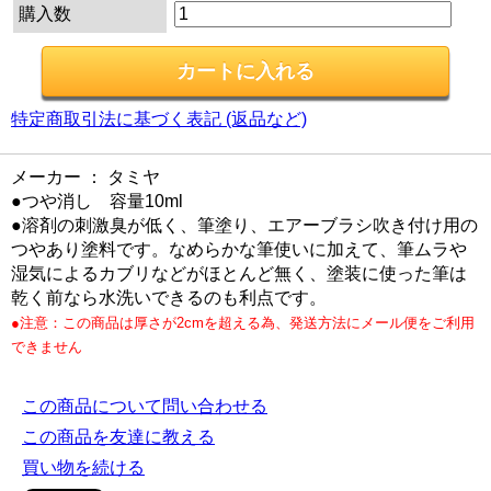
購入数
特定商取引法に基づく表記 (返品など)
メーカー ： タミヤ
●つや消し 容量10ml
●溶剤の刺激臭が低く、筆塗り、エアーブラシ吹き付け用の
つやあり塗料です。なめらかな筆使いに加えて、筆ムラや
湿気によるカブリなどがほとんど無く、塗装に使った筆は
乾く前なら水洗いできるのも利点です。
●注意：この商品は厚さが2cmを超える為、発送方法にメール便をご利用
できません
この商品について問い合わせる
この商品を友達に教える
買い物を続ける