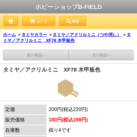
ホビーショップB-FIELD
カート
検索
ホーム
＞
タミヤカラー
＞
タミヤ／アクリルミニ（つや消し）
＞
タ
ミヤ／アクリルミニ XF78 木甲板色
前の商品へ
次の商品へ
タミヤ／アクリルミニ XF78 木甲板色
定価
200円(税込220円)
販売価格
180円(税込198円)
在庫数
残り4です