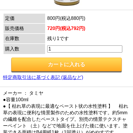
定価
800円(税込880円)
販売価格
720円(税込792円)
在庫数
残り1です
購入数
特定商取引法に基づく表記 (返品など)
メーカー ： タミヤ
●容量100ml
●【 枯れ草の表現に最適なペースト状の水性塗料 】 枯れ
草の表現に便利な情景製作のための水性塗料です。約5mm
の繊維を配合したペーストタイプ。別売の情景テクスチャ
ーペイント （土）などで地面を仕上げた後に使います。塗
装できる面積はB4用紙1枚（1回塗り）がめやすです