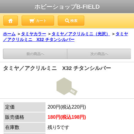
ホビーショップB-FIELD
カート
検索
ホーム
＞
タミヤカラー
＞
タミヤ／アクリルミニ（光沢）
＞
タミヤ
／アクリルミニ X32 チタンシルバー
前の商品へ
次の商品へ
タミヤ／アクリルミニ X32 チタンシルバー
定価
200円(税込220円)
販売価格
180円(税込198円)
在庫数
残り5です