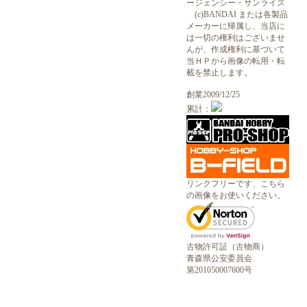
ージェンシー・サンライズ
(c)BANDAI または各製品
メーカーに帰属し、当店に
は一切の権利はございませ
んが、作成権利に基づいて
当ＨＰから画像の転用・転
載を禁止します。
創業2009/12/25
累計：
リンクフリーです、こちら
の画像をお使いください。
古物許可証（古物商）
青森県公安委員会
第201050007600号