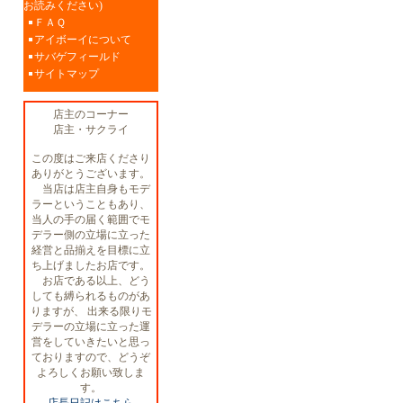
お読みください)
ＦＡＱ
アイボーイについて
サバゲフィールド
サイトマップ
店主のコーナー
店主・サクライ
この度はご来店くださり
ありがとうございます。
当店は店主自身もモデ
ラーということもあり、
当人の手の届く範囲でモ
デラー側の立場に立った
経営と品揃えを目標に立
ち上げましたお店です。
お店である以上、どう
しても縛られるものがあ
りますが、 出来る限りモ
デラーの立場に立った運
営をしていきたいと思っ
ておりますので、どうぞ
よろしくお願い致しま
す。