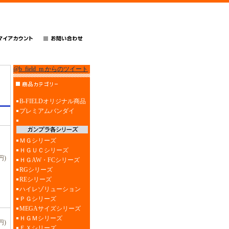
@b_field_m からのツイート
B-FIELDオリジナル商品
プレミアムバンダイ
ＭＧシリーズ
ＨＧＵＣシリーズ
円)
ＨＧAW・FCシリーズ
RGシリーズ
REシリーズ
ハイレゾリューション
ＰＧシリーズ
MEGAサイズシリーズ
ＨＧＭシリーズ
円)
ＥＸシリーズ