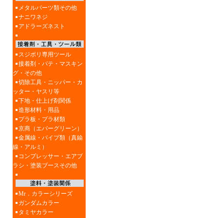
メタルパーツ類その他
ナニワネジ
アドラーズネスト
スジボリ専用ツール
接着剤・パテ・マスキン
グ・その他
切除工具・ニッパー・カ
ッター・ヤスリ等
下地・仕上げ剤関係
造形材料・用品
プラ板・プラ材類
京商（エバーグリーン）
金属線・パイプ類（真鍮
線・アルミ）
コンプレッサー・エアブ
ラシ・塗装ブースその他
Mr．カラーシリーズ
ガンダムカラー
タミヤカラー