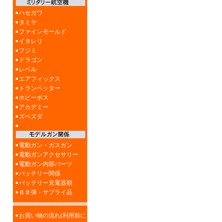
ハセガワ
タミヤ
ファインモールド
イタレリ
フジミ
ドラゴン
レベル
エアフィックス
トランペッター
ホビーボス
アカデミー
ズベズダ
電動ガン・ガスガン
電動ガンアクセサリー
電動ガン内部パーツ
バッテリー関係
バッテリー充電器類
ＢＢ弾・サブライ品
お買い物の流れ(利用前に