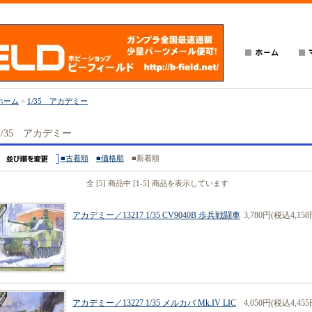
ホーム
>
1/35 アカデミー
1/35 アカデミー
■古着順
■価格順
■新着順
全 [5] 商品中 [1-5] 商品を表示しています
アカデミー／13217 1/35 CV9040B 歩兵戦闘車
3,780円(税込4,158
アカデミー／13227 1/35 メルカバ Mk.IV LIC
4,050円(税込4,455