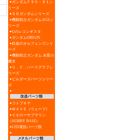
ガンダムＦ９０・９１シ
リーズ
ＳＤガンダムシリーズ
機動戦士ガンダムAGEシ
リーズ
Gのレコンギスタ
ガンダムORIGIN
鉄血のオルフェンズシリ
ーズ
機動戦士ガンダム 水星の
魔女
Ｕ．Ｃ．ハードグラフシ
リーズ
ビルダーズパーツシリー
ズ
コトブキヤ
ＷＡＶＥ（ウェーブ）
イエローサブマリン
（HOBBY BASE）
LED電技パーツ類