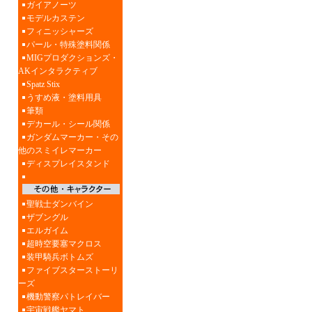
ガイアノーツ
モデルカステン
フィニッシャーズ
パール・特殊塗料関係
MIGプロダクションズ・
AKインタラクティブ
Spatz Stix
うすめ液・塗料用具
筆類
デカール・シール関係
ガンダムマーカー・その
他のスミイレマーカー
ディスプレイスタンド
聖戦士ダンバイン
ザブングル
エルガイム
超時空要塞マクロス
装甲騎兵ボトムズ
ファイブスターストーリ
ーズ
機動警察パトレイバー
宇宙戦艦ヤマト