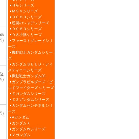
ＨＧシリーズ
ＭＳＶシリーズ
００８０シリーズ
逆襲のシャアシリーズ
００８３シリーズ
０８小隊シリーズ
68
円)
ファーストグレードシリ
ーズ
機動戦士ガンダムシリー
ズ
ガンダムＳＥＥＤ・ディ
スティニーシリーズ
税込
機動戦士ガンダム00
円)
ガンプラビルダーズ・ビ
ルドファイターズ シリーズ
Ｚガンダムシリーズ
ＺＺガンダムシリーズ
ガンダムセンチネルシリ
ーズ
円)
∀ガンダム
ガンダムＸ
ガンダムＷシリーズ
Ｖガンダム