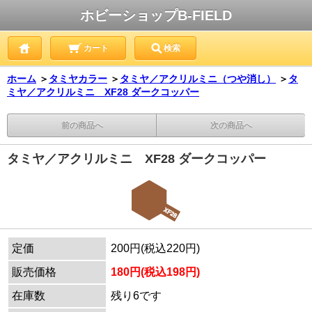
ホビーショップB-FIELD
カート
検索
ホーム
＞
タミヤカラー
＞
タミヤ／アクリルミニ（つや消し）
＞
タ
ミヤ／アクリルミニ XF28 ダークコッパー
前の商品へ
次の商品へ
タミヤ／アクリルミニ XF28 ダークコッパー
定価
200円(税込220円)
販売価格
180円(税込198円)
在庫数
残り6です