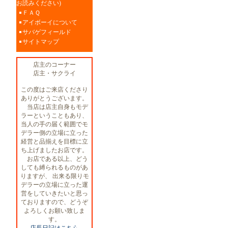
お読みください)
ＦＡＱ
アイボーイについて
サバゲフィールド
サイトマップ
店主のコーナー
店主・サクライ
この度はご来店くださり
ありがとうございます。
当店は店主自身もモデ
ラーということもあり、
当人の手の届く範囲でモ
デラー側の立場に立った
経営と品揃えを目標に立
ち上げましたお店です。
お店である以上、どう
しても縛られるものがあ
りますが、 出来る限りモ
デラーの立場に立った運
営をしていきたいと思っ
ておりますので、どうぞ
よろしくお願い致しま
す。