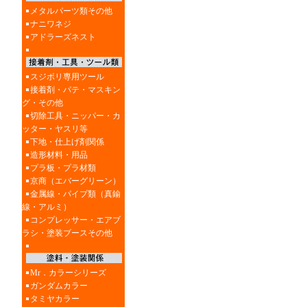
メタルパーツ類その他
ナニワネジ
アドラーズネスト
スジボリ専用ツール
接着剤・パテ・マスキン
グ・その他
切除工具・ニッパー・カ
ッター・ヤスリ等
下地・仕上げ剤関係
造形材料・用品
プラ板・プラ材類
京商（エバーグリーン）
金属線・パイプ類（真鍮
線・アルミ）
コンプレッサー・エアブ
ラシ・塗装ブースその他
Mr．カラーシリーズ
ガンダムカラー
タミヤカラー