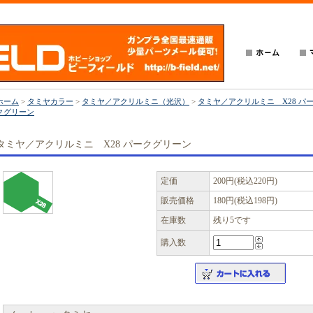
ホーム
>
タミヤカラー
>
タミヤ／アクリルミニ（光沢）
>
タミヤ／アクリルミニ X28 パ
クグリーン
タミヤ／アクリルミニ X28 パークグリーン
定価
200円(税込220円)
販売価格
180円(税込198円)
在庫数
残り5です
購入数