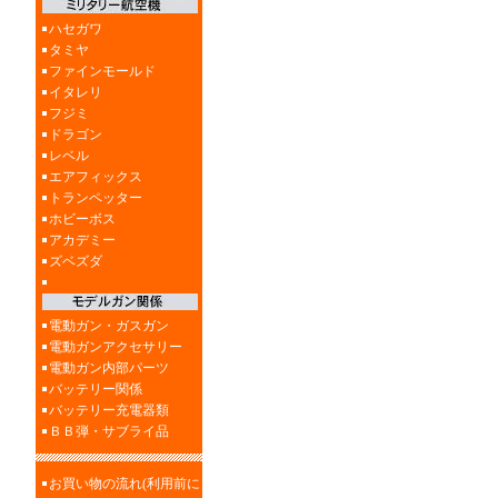
ハセガワ
タミヤ
ファインモールド
イタレリ
フジミ
ドラゴン
レベル
エアフィックス
トランペッター
ホビーボス
アカデミー
ズベズダ
電動ガン・ガスガン
電動ガンアクセサリー
電動ガン内部パーツ
バッテリー関係
バッテリー充電器類
ＢＢ弾・サブライ品
お買い物の流れ(利用前に