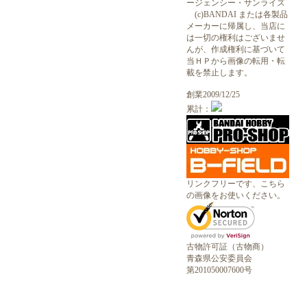
ージェンシー・サンライズ
(c)BANDAI または各製品
メーカーに帰属し、当店に
は一切の権利はございませ
んが、作成権利に基づいて
当ＨＰから画像の転用・転
載を禁止します。
創業2009/12/25
累計：
リンクフリーです、こちら
の画像をお使いください。
古物許可証（古物商）
青森県公安委員会
第201050007600号