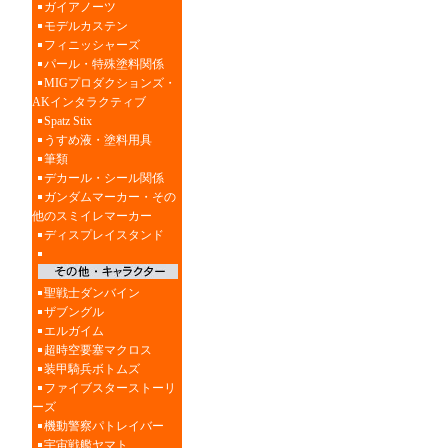
ガイアノーツ
モデルカステン
フィニッシャーズ
パール・特殊塗料関係
MIGプロダクションズ・
AKインタラクティブ
Spatz Stix
うすめ液・塗料用具
筆類
デカール・シール関係
ガンダムマーカー・その
他のスミイレマーカー
ディスプレイスタンド
聖戦士ダンバイン
ザブングル
エルガイム
超時空要塞マクロス
装甲騎兵ボトムズ
ファイブスターストーリ
ーズ
機動警察パトレイバー
宇宙戦艦ヤマト