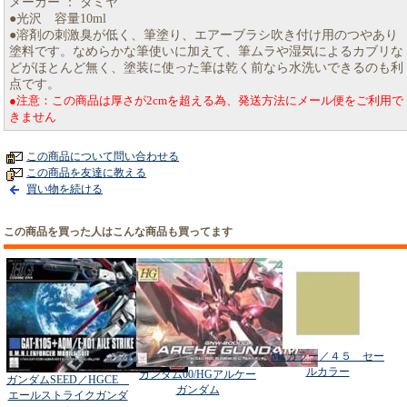
メーカー ： タミヤ
●光沢 容量10ml
●溶剤の刺激臭が低く、筆塗り、エアーブラシ吹き付け用のつやあり
塗料です。なめらかな筆使いに加えて、筆ムラや湿気によるカブリな
どがほとんど無く、塗装に使った筆は乾く前なら水洗いできるのも利
点です。
●注意：この商品は厚さが2cmを超える為、発送方法にメール便をご利用で
きません
この商品について問い合わせる
この商品を友達に教える
買い物を続ける
この商品を買った人はこんな商品も買ってます
Mr.カラー／４５ セー
ルカラー
ガンダム00/HGアルケー
ガンダムSEED／HGCE
ガンダム
エールストライクガンダ