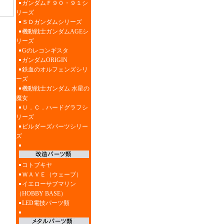
ガンダムＦ９０・９１シ
リーズ
ＳＤガンダムシリーズ
機動戦士ガンダムAGEシ
リーズ
Gのレコンギスタ
ガンダムORIGIN
鉄血のオルフェンズシリ
ーズ
機動戦士ガンダム 水星の
魔女
Ｕ．Ｃ．ハードグラフシ
リーズ
ビルダーズパーツシリー
ズ
コトブキヤ
ＷＡＶＥ（ウェーブ）
イエローサブマリン
（HOBBY BASE）
LED電技パーツ類