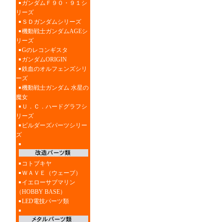
ガンダムＦ９０・９１シ
リーズ
ＳＤガンダムシリーズ
機動戦士ガンダムAGEシ
リーズ
Gのレコンギスタ
ガンダムORIGIN
鉄血のオルフェンズシリ
ーズ
機動戦士ガンダム 水星の
魔女
Ｕ．Ｃ．ハードグラフシ
リーズ
ビルダーズパーツシリー
ズ
コトブキヤ
ＷＡＶＥ（ウェーブ）
イエローサブマリン
（HOBBY BASE）
LED電技パーツ類