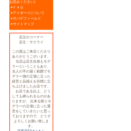
お読みください)
ＦＡＱ
アイボーイについて
サバゲフィールド
サイトマップ
店主のコーナー
店主・サクライ
この度はご来店くださり
ありがとうございます。
当店は店主自身もモデ
ラーということもあり、
当人の手の届く範囲でモ
デラー側の立場に立った
経営と品揃えを目標に立
ち上げましたお店です。
お店である以上、どう
しても縛られるものがあ
りますが、 出来る限りモ
デラーの立場に立った運
営をしていきたいと思っ
ておりますので、どうぞ
よろしくお願い致しま
す。