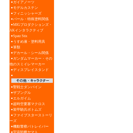
ガイアノーツ
モデルカステン
フィニッシャーズ
パール・特殊塗料関係
MIGプロダクションズ・
AKインタラクティブ
Spatz Stix
うすめ液・塗料用具
筆類
デカール・シール関係
ガンダムマーカー・その
他のスミイレマーカー
ディスプレイスタンド
聖戦士ダンバイン
ザブングル
エルガイム
超時空要塞マクロス
装甲騎兵ボトムズ
ファイブスターストーリ
ーズ
機動警察パトレイバー
宇宙戦艦ヤマト