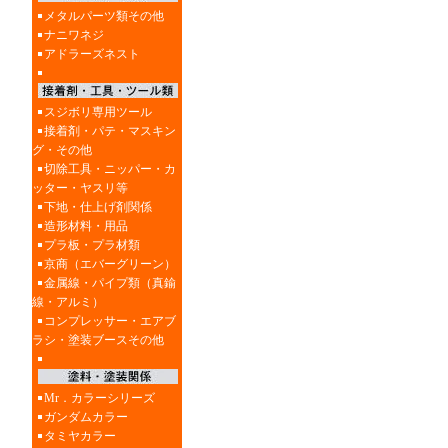
メタルパーツ類その他
ナニワネジ
アドラーズネスト
スジボリ専用ツール
接着剤・パテ・マスキン
グ・その他
切除工具・ニッパー・カ
ッター・ヤスリ等
下地・仕上げ剤関係
造形材料・用品
プラ板・プラ材類
京商（エバーグリーン）
金属線・パイプ類（真鍮
線・アルミ）
コンプレッサー・エアブ
ラシ・塗装ブースその他
Mr．カラーシリーズ
ガンダムカラー
タミヤカラー