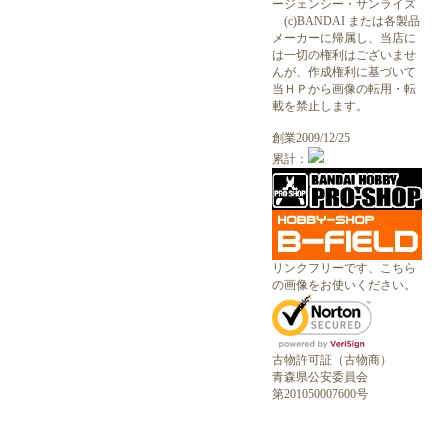
ージェンシー・サンライズ
(c)BANDAI または各製品
メーカーに帰属し、当店に
は一切の権利はございませ
んが、作成権利に基づいて
当ＨＰから画像の転用・転
載を禁止します。
創業2009/12/25
累計：
リンクフリーです、こちら
の画像をお使いください。
古物許可証（古物商）
青森県公安委員会
第201050007600号