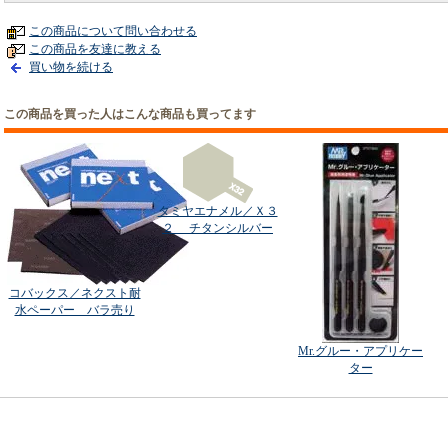
この商品について問い合わせる
この商品を友達に教える
買い物を続ける
この商品を買った人はこんな商品も買ってます
タミヤエナメル／Ｘ３
２ チタンシルバー
コバックス／ネクスト耐
水ペーパー バラ売り
Mr.グルー・アプリケー
ター