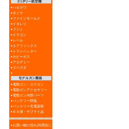
ハセガワ
タミヤ
ファインモールド
イタレリ
フジミ
ドラゴン
レベル
エアフィックス
トランペッター
ホビーボス
アカデミー
ズベズダ
電動ガン・ガスガン
電動ガンアクセサリー
電動ガン内部パーツ
バッテリー関係
バッテリー充電器類
ＢＢ弾・サブライ品
お買い物の流れ(利用前に