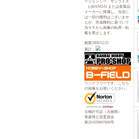
ージェンシー・サンライズ
(c)BANDAI または各製品
メーカーに帰属し、当店に
は一切の権利はございませ
んが、作成権利に基づいて
当ＨＰから画像の転用・転
載を禁止します。
創業2009/12/25
累計：
リンクフリーです、こちら
の画像をお使いください。
古物許可証（古物商）
青森県公安委員会
第201050007600号