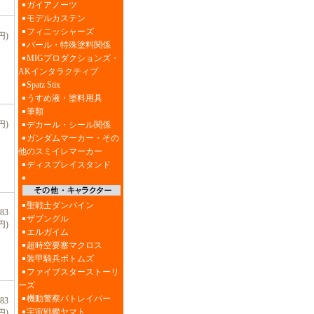
ガイアノーツ
モデルカステン
フィニッシャーズ
円)
パール・特殊塗料関係
MIGプロダクションズ・
AKインタラクティブ
Spatz Stix
うすめ液・塗料用具
筆類
円)
デカール・シール関係
ガンダムマーカー・その
他のスミイレマーカー
ディスプレイスタンド
聖戦士ダンバイン
83
ザブングル
円)
エルガイム
超時空要塞マクロス
装甲騎兵ボトムズ
ファイブスターストーリ
ーズ
機動警察パトレイバー
83
宇宙戦艦ヤマト
円)