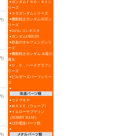
ガンダムＦ９０・９１シ
リーズ
ＳＤガンダムシリーズ
機動戦士ガンダムAGEシ
円)
リーズ
Gのレコンギスタ
ガンダムORIGIN
鉄血のオルフェンズシリ
ーズ
機動戦士ガンダム 水星の
円)
魔女
Ｕ．Ｃ．ハードグラフシ
リーズ
ビルダーズパーツシリー
ズ
円)
コトブキヤ
ＷＡＶＥ（ウェーブ）
イエローサブマリン
（HOBBY BASE）
LED電技パーツ類
円)