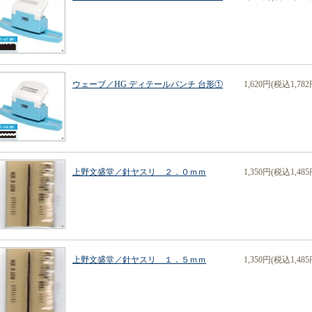
ウェーブ／HG ディテールパンチ 台形①
1,620円(税込1,782
上野文盛堂／針ヤスリ ２．０ｍｍ
1,350円(税込1,485
上野文盛堂／針ヤスリ １．５ｍｍ
1,350円(税込1,485