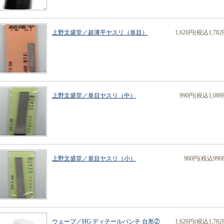
上野文盛堂／超薄平ヤスリ（単目）
1,620円(税込1,782
上野文盛堂／単目ヤスリ（中）
990円(税込1,089
上野文盛堂／単目ヤスリ（小）
900円(税込990
ウェーブ／HG ディテールパンチ 台形②
1,620円(税込1,782