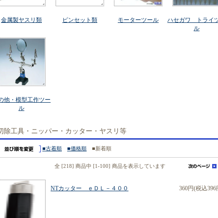
金属製ヤスリ類
ピンセット類
モーターツール
ハセガワ トライ
ル
の他・模型工作ツー
ル
切除工具・ニッパー・カッター・ヤスリ等
■古着順
■価格順
■新着順
全 [218] 商品中 [1-100] 商品を表示しています
NTカッター ｅＤＬ－４００
360円(税込396