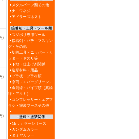
メタルパーツ類その他
ナニワネジ
アドラーズネスト
スジボリ専用ツール
円)
接着剤・パテ・マスキン
グ・その他
切除工具・ニッパー・カ
ッター・ヤスリ等
下地・仕上げ剤関係
造形材料・用品
プラ板・プラ材類
円)
京商（エバーグリーン）
金属線・パイプ類（真鍮
線・アルミ）
コンプレッサー・エアブ
ラシ・塗装ブースその他
円)
Mr．カラーシリーズ
ガンダムカラー
タミヤカラー