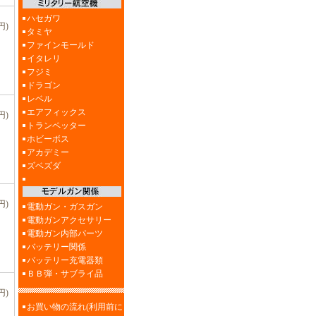
ハセガワ
円)
タミヤ
ファインモールド
イタレリ
フジミ
ドラゴン
レベル
エアフィックス
円)
トランペッター
ホビーボス
アカデミー
ズベズダ
円)
電動ガン・ガスガン
電動ガンアクセサリー
電動ガン内部パーツ
バッテリー関係
バッテリー充電器類
ＢＢ弾・サブライ品
円)
お買い物の流れ(利用前に