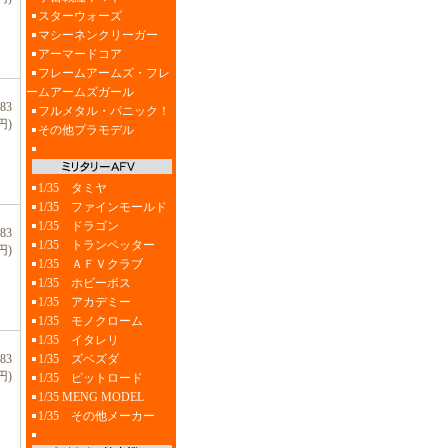
スターウォーズ
マシーネンクリーガー
アーマードコア
フレームアームズ・フレ
ームアームズガール
83
フルメタル・パニック！
円)
その他プラモデル
1/35 タミヤ
1/35 ファインモールド
1/35 ドラゴン
83
1/35 トランペッター
円)
1/35 ＡＦＶクラブ
1/35 ホビーボス
1/35 アカデミー
1/35 モノクローム
1/35 イタレリ
1/35 ズベズダ
83
円)
1/35 ピットロード
1/35 MENG MODEL
1/35 その他メーカー