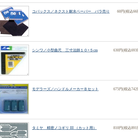
コバックス／ネクスト耐水ペーパー バラ売り
60円(税込66
シンワ／小型曲尺 三寸法師１０×５cm
630円(税込693
モデラーズ／ハンドルメーカーＢセット
675円(税込742
タミヤ 精密ノコギリ III （カット用）
810円(税込891