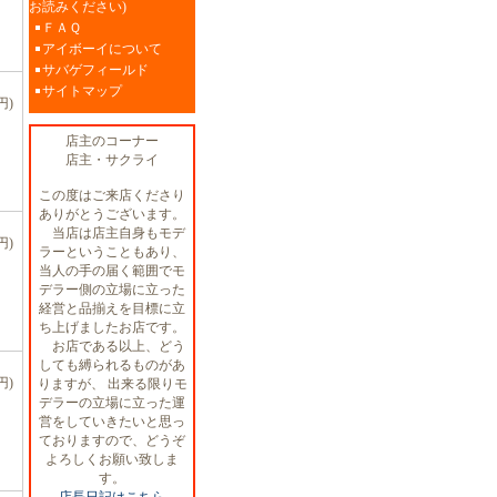
お読みください)
ＦＡＱ
アイボーイについて
サバゲフィールド
サイトマップ
円)
店主のコーナー
店主・サクライ
この度はご来店くださり
ありがとうございます。
当店は店主自身もモデ
円)
ラーということもあり、
当人の手の届く範囲でモ
デラー側の立場に立った
経営と品揃えを目標に立
ち上げましたお店です。
お店である以上、どう
しても縛られるものがあ
円)
りますが、 出来る限りモ
デラーの立場に立った運
営をしていきたいと思っ
ておりますので、どうぞ
よろしくお願い致しま
す。