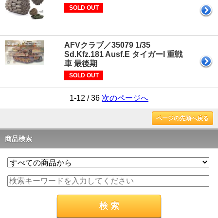
SOLD OUT
AFVクラブ／35079 1/35
Sd.Kfz.181 Ausf.E タイガーI 重戦
車 最後期
SOLD OUT
1-12 / 36
次のページへ
ページの先頭へ戻る
商品検索