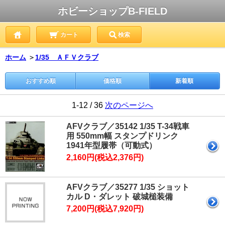
ホビーショップB-FIELD
カート
検索
ホーム
＞
1/35 ＡＦＶクラブ
おすすめ順
価格順
新着順
1-12 / 36
次のページへ
AFVクラブ／35142 1/35 T-34戦車
用 550mm幅 スタンプドリンク
1941年型履帯（可動式）
2,160円(税込2,376円)
AFVクラブ／35277 1/35 ショット
カル D・ダレット 破城槌装備
7,200円(税込7,920円)