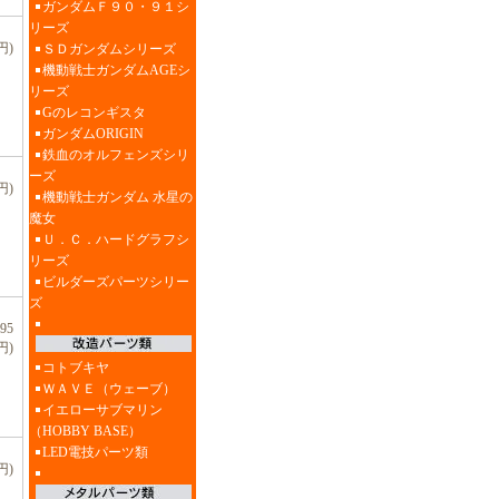
ガンダムＦ９０・９１シ
リーズ
円)
ＳＤガンダムシリーズ
機動戦士ガンダムAGEシ
リーズ
Gのレコンギスタ
ガンダムORIGIN
鉄血のオルフェンズシリ
ーズ
円)
機動戦士ガンダム 水星の
魔女
Ｕ．Ｃ．ハードグラフシ
リーズ
ビルダーズパーツシリー
ズ
95
円)
コトブキヤ
ＷＡＶＥ（ウェーブ）
イエローサブマリン
（HOBBY BASE）
LED電技パーツ類
円)