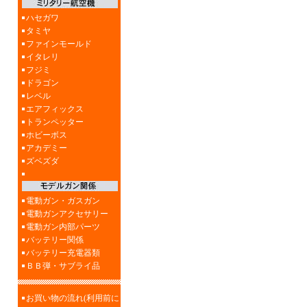
ハセガワ
タミヤ
ファインモールド
イタレリ
フジミ
ドラゴン
レベル
エアフィックス
トランペッター
ホビーボス
アカデミー
ズベズダ
電動ガン・ガスガン
電動ガンアクセサリー
電動ガン内部パーツ
バッテリー関係
バッテリー充電器類
ＢＢ弾・サブライ品
お買い物の流れ(利用前に