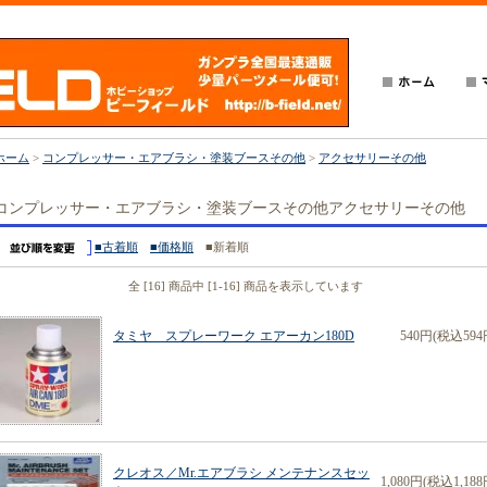
ホーム
>
コンプレッサー・エアブラシ・塗装ブースその他
>
アクセサリーその他
コンプレッサー・エアブラシ・塗装ブースその他アクセサリーその他
■古着順
■価格順
■新着順
全 [16] 商品中 [1-16] 商品を表示しています
タミヤ スプレーワーク エアーカン180D
540円(税込594
クレオス／Mr.エアブラシ メンテナンスセッ
1,080円(税込1,188