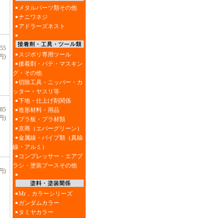
メタルパーツ類その他
ナニワネジ
アドラーズネスト
55
スジボリ専用ツール
円)
接着剤・パテ・マスキン
グ・その他
切除工具・ニッパー・カ
ッター・ヤスリ等
下地・仕上げ剤関係
85
造形材料・用品
円)
プラ板・プラ材類
京商（エバーグリーン）
金属線・パイプ類（真鍮
線・アルミ）
コンプレッサー・エアブ
ラシ・塗装ブースその他
円)
Mr．カラーシリーズ
ガンダムカラー
タミヤカラー