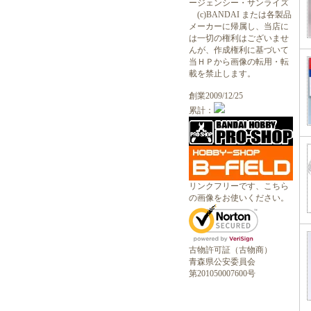
ージェンシー・サンライズ
(c)BANDAI または各製品
メーカーに帰属し、当店に
は一切の権利はございませ
んが、作成権利に基づいて
当ＨＰから画像の転用・転
載を禁止します。
創業2009/12/25
累計：
リンクフリーです、こちら
の画像をお使いください。
古物許可証（古物商）
青森県公安委員会
第201050007600号