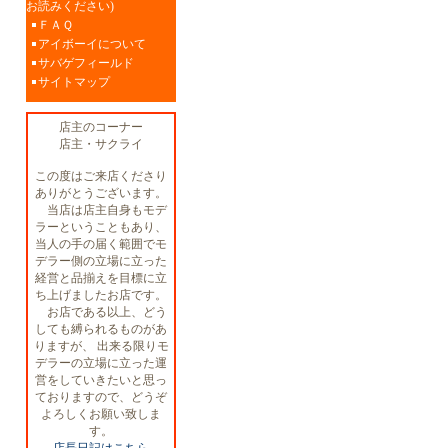
お読みください)
ＦＡＱ
アイボーイについて
サバゲフィールド
サイトマップ
店主のコーナー
店主・サクライ
この度はご来店くださり
ありがとうございます。
当店は店主自身もモデ
ラーということもあり、
当人の手の届く範囲でモ
デラー側の立場に立った
経営と品揃えを目標に立
ち上げましたお店です。
お店である以上、どう
しても縛られるものがあ
りますが、 出来る限りモ
デラーの立場に立った運
営をしていきたいと思っ
ておりますので、どうぞ
よろしくお願い致しま
す。