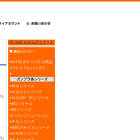
@b_field_m からのツイート
B-FIELDオリジナル商品
プレミアムバンダイ
ＭＧシリーズ
ＨＧＵＣシリーズ
円)
ＨＧAW・FCシリーズ
RGシリーズ
REシリーズ
ハイレゾリューション
ＰＧシリーズ
MEGAサイズシリーズ
ＨＧＭシリーズ
円)
ＥＸシリーズ