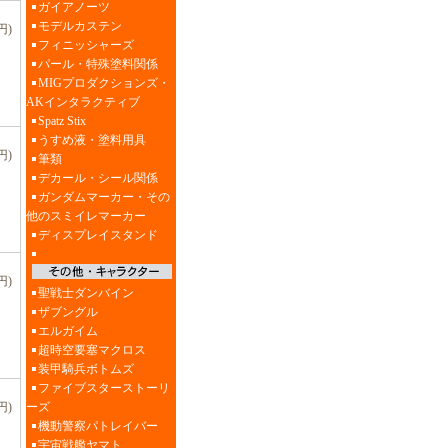
ガイアノーツ
モデルカステン
円)
フィニッシャーズ
パール・特殊塗料関係
MIGプロダクションズ・
AKインタラクティブ
Spatz Stix
うすめ液・塗料用具
円)
筆類
デカール・シール関係
ガンダムマーカー・その
他のスミイレマーカー
ディスプレイスタンド
円)
聖戦士ダンバイン
ザブングル
エルガイム
超時空要塞マクロス
装甲騎兵ボトムズ
ファイブスターストーリ
ーズ
円)
機動警察パトレイバー
宇宙戦艦ヤマト