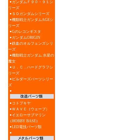
ガンダムＦ９０・９１シ
リーズ
ＳＤガンダムシリーズ
機動戦士ガンダムAGEシ
リーズ
Gのレコンギスタ
ガンダムORIGIN
鉄血のオルフェンズシリ
ーズ
機動戦士ガンダム 水星の
魔女
Ｕ．Ｃ．ハードグラフシ
リーズ
ビルダーズパーツシリー
ズ
コトブキヤ
ＷＡＶＥ（ウェーブ）
イエローサブマリン
（HOBBY BASE）
LED電技パーツ類