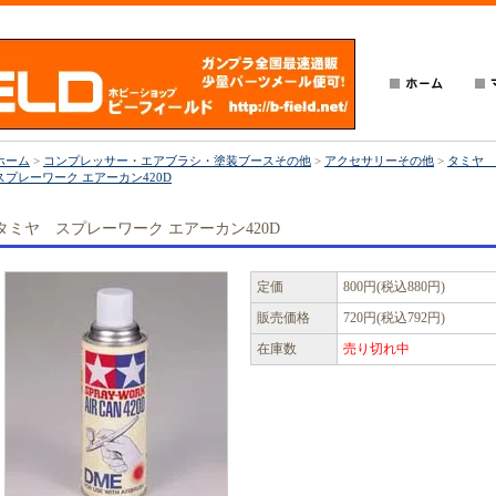
ホーム
>
コンプレッサー・エアブラシ・塗装ブースその他
>
アクセサリーその他
>
タミヤ
スプレーワーク エアーカン420D
タミヤ スプレーワーク エアーカン420D
定価
800円(税込880円)
販売価格
720円(税込792円)
在庫数
売り切れ中