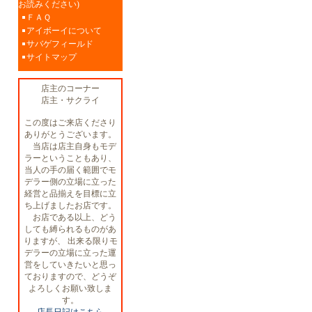
お読みください)
ＦＡＱ
アイボーイについて
サバゲフィールド
サイトマップ
店主のコーナー
店主・サクライ
この度はご来店くださり
ありがとうございます。
当店は店主自身もモデ
ラーということもあり、
当人の手の届く範囲でモ
デラー側の立場に立った
経営と品揃えを目標に立
ち上げましたお店です。
お店である以上、どう
しても縛られるものがあ
りますが、 出来る限りモ
デラーの立場に立った運
営をしていきたいと思っ
ておりますので、どうぞ
よろしくお願い致しま
す。