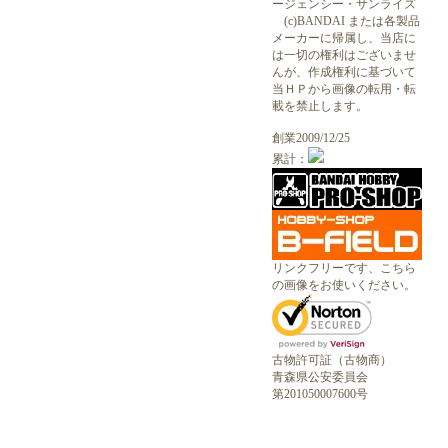
ージェンシー・サンライズ
(c)BANDAI または各製品
メーカーに帰属し、当店に
は一切の権利はございませ
んが、作成権利に基づいて
当ＨＰから画像の転用・転
載を禁止します。
創業2009/12/25
累計：
リンクフリーです、こちら
の画像をお使いください。
古物許可証（古物商）
青森県公安委員会
第201050007600号