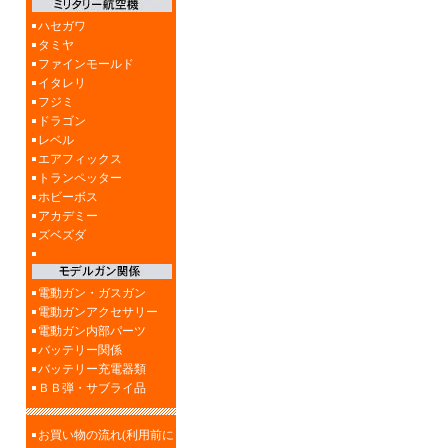
ハセガワ
タミヤ
ファインモールド
イタレリ
フジミ
ドラゴン
レベル
エアフィックス
トランペッター
ホビーボス
アカデミー
ズベズダ
電動ガン・ガスガン
電動ガンアクセサリー
電動ガン内部パーツ
バッテリー関係
バッテリー充電器類
ＢＢ弾・サブライ品
お買い物の流れ(利用前に