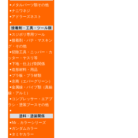
メタルパーツ類その他
ナニワネジ
アドラーズネスト
スジボリ専用ツール
接着剤・パテ・マスキン
グ・その他
切除工具・ニッパー・カ
ッター・ヤスリ等
下地・仕上げ剤関係
造形材料・用品
プラ板・プラ材類
京商（エバーグリーン）
金属線・パイプ類（真鍮
線・アルミ）
コンプレッサー・エアブ
ラシ・塗装ブースその他
Mr．カラーシリーズ
ガンダムカラー
タミヤカラー