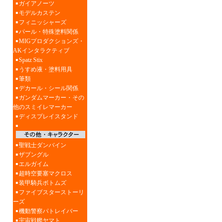
ガイアノーツ
モデルカステン
フィニッシャーズ
パール・特殊塗料関係
MIGプロダクションズ・
AKインタラクティブ
Spatz Stix
うすめ液・塗料用具
筆類
デカール・シール関係
ガンダムマーカー・その
他のスミイレマーカー
ディスプレイスタンド
聖戦士ダンバイン
ザブングル
エルガイム
超時空要塞マクロス
装甲騎兵ボトムズ
ファイブスターストーリ
ーズ
機動警察パトレイバー
宇宙戦艦ヤマト