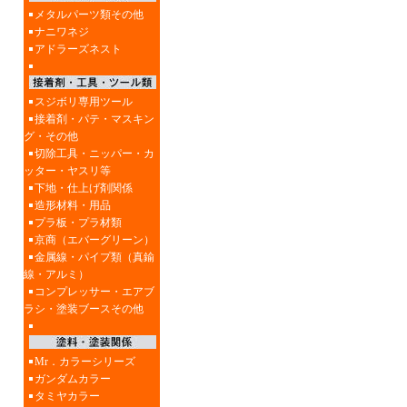
メタルパーツ類その他
ナニワネジ
アドラーズネスト
スジボリ専用ツール
接着剤・パテ・マスキン
グ・その他
切除工具・ニッパー・カ
ッター・ヤスリ等
下地・仕上げ剤関係
造形材料・用品
プラ板・プラ材類
京商（エバーグリーン）
金属線・パイプ類（真鍮
線・アルミ）
コンプレッサー・エアブ
ラシ・塗装ブースその他
Mr．カラーシリーズ
ガンダムカラー
タミヤカラー