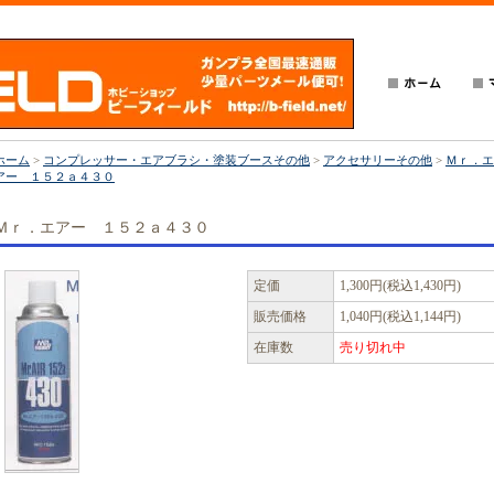
ホーム
>
コンプレッサー・エアブラシ・塗装ブースその他
>
アクセサリーその他
>
Ｍｒ．エ
アー １５２ａ４３０
Ｍｒ．エアー １５２ａ４３０
定価
1,300円(税込1,430円)
販売価格
1,040円(税込1,144円)
在庫数
売り切れ中