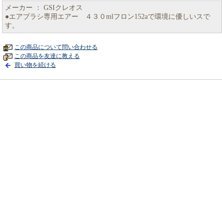
メーカー ： GSIクレオス
●エアブラシ専用エアー ４３０mlフロン152aで環境に優しいスで
す。
この商品について問い合わせる
この商品を友達に教える
買い物を続ける