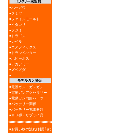
ハセガワ
タミヤ
ファインモールド
イタレリ
フジミ
ドラゴン
レベル
エアフィックス
トランペッター
ホビーボス
アカデミー
ズベズダ
電動ガン・ガスガン
電動ガンアクセサリー
電動ガン内部パーツ
バッテリー関係
バッテリー充電器類
ＢＢ弾・サブライ品
お買い物の流れ(利用前に