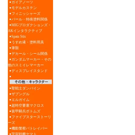
ガイアノーツ
モデルカステン
フィニッシャーズ
パール・特殊塗料関係
MIGプロダクションズ・
AKインタラクティブ
Spatz Stix
うすめ液・塗料用具
筆類
デカール・シール関係
ガンダムマーカー・その
他のスミイレマーカー
ディスプレイスタンド
聖戦士ダンバイン
ザブングル
エルガイム
超時空要塞マクロス
装甲騎兵ボトムズ
ファイブスターストーリ
ーズ
機動警察パトレイバー
宇宙戦艦ヤマト