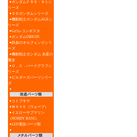
ガンダムＦ９０・９１シ
リーズ
ＳＤガンダムシリーズ
機動戦士ガンダムAGEシ
リーズ
Gのレコンギスタ
ガンダムORIGIN
鉄血のオルフェンズシリ
ーズ
機動戦士ガンダム 水星の
魔女
Ｕ．Ｃ．ハードグラフシ
リーズ
ビルダーズパーツシリー
ズ
コトブキヤ
ＷＡＶＥ（ウェーブ）
イエローサブマリン
（HOBBY BASE）
LED電技パーツ類