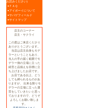
お読みください)
ＦＡＱ
アイボーイについて
サバゲフィールド
サイトマップ
店主のコーナー
店主・サクライ
この度はご来店くださり
ありがとうございます。
当店は店主自身もモデ
ラーということもあり、
当人の手の届く範囲でモ
デラー側の立場に立った
経営と品揃えを目標に立
ち上げましたお店です。
お店である以上、どう
しても縛られるものがあ
りますが、 出来る限りモ
デラーの立場に立った運
営をしていきたいと思っ
ておりますので、どうぞ
よろしくお願い致しま
す。