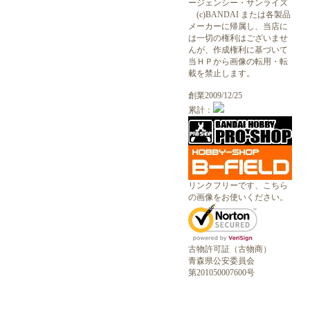
ージェンシー・サンライズ
(c)BANDAI または各製品
メーカーに帰属し、当店に
は一切の権利はございませ
んが、作成権利に基づいて
当ＨＰから画像の転用・転
載を禁止します。
創業2009/12/25
累計：
リンクフリーです、こちら
の画像をお使いください。
古物許可証（古物商）
青森県公安委員会
第201050007600号