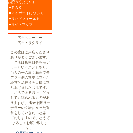
お読みください)
ＦＡＱ
アイボーイについて
サバゲフィールド
サイトマップ
店主のコーナー
店主・サクライ
この度はご来店くださり
ありがとうございます。
当店は店主自身もモデ
ラーということもあり、
当人の手の届く範囲でモ
デラー側の立場に立った
経営と品揃えを目標に立
ち上げましたお店です。
お店である以上、どう
しても縛られるものがあ
りますが、 出来る限りモ
デラーの立場に立った運
営をしていきたいと思っ
ておりますので、どうぞ
よろしくお願い致しま
す。