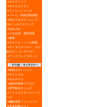
ガイアノーツ
モデルカステン
フィニッシャーズ
パール・特殊塗料関係
MIGプロダクションズ・
AKインタラクティブ
Spatz Stix
うすめ液・塗料用具
筆類
デカール・シール関係
ガンダムマーカー・その
他のスミイレマーカー
ディスプレイスタンド
聖戦士ダンバイン
ザブングル
エルガイム
超時空要塞マクロス
装甲騎兵ボトムズ
ファイブスターストーリ
ーズ
機動警察パトレイバー
宇宙戦艦ヤマト