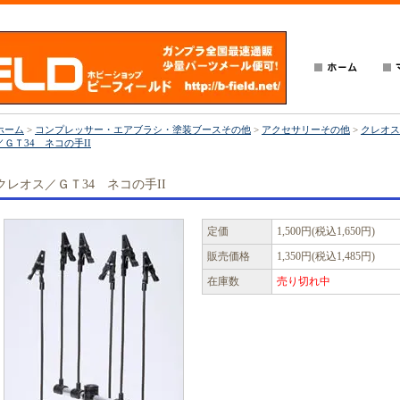
ホーム
>
コンプレッサー・エアブラシ・塗装ブースその他
>
アクセサリーその他
>
クレオス
／ＧＴ34 ネコの手II
クレオス／ＧＴ34 ネコの手II
定価
1,500円(税込1,650円)
販売価格
1,350円(税込1,485円)
在庫数
売り切れ中