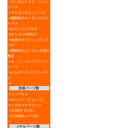
ガンダムＦ９０・９１シ
リーズ
ＳＤガンダムシリーズ
機動戦士ガンダムAGEシ
リーズ
Gのレコンギスタ
ガンダムORIGIN
鉄血のオルフェンズシリ
ーズ
機動戦士ガンダム 水星の
魔女
Ｕ．Ｃ．ハードグラフシ
リーズ
ビルダーズパーツシリー
ズ
コトブキヤ
ＷＡＶＥ（ウェーブ）
イエローサブマリン
（HOBBY BASE）
LED電技パーツ類