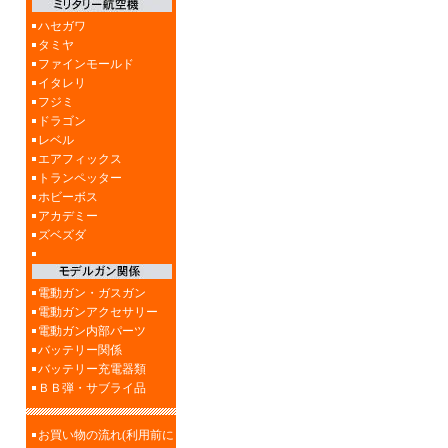
ハセガワ
タミヤ
ファインモールド
イタレリ
フジミ
ドラゴン
レベル
エアフィックス
トランペッター
ホビーボス
アカデミー
ズベズダ
電動ガン・ガスガン
電動ガンアクセサリー
電動ガン内部パーツ
バッテリー関係
バッテリー充電器類
ＢＢ弾・サブライ品
お買い物の流れ(利用前に