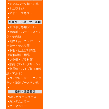
メタルパーツ類その他
ナニワネジ
アドラーズネスト
スジボリ専用ツール
接着剤・パテ・マスキン
グ・その他
切除工具・ニッパー・カ
ッター・ヤスリ等
下地・仕上げ剤関係
造形材料・用品
プラ板・プラ材類
京商（エバーグリーン）
金属線・パイプ類（真鍮
線・アルミ）
コンプレッサー・エアブ
ラシ・塗装ブースその他
Mr．カラーシリーズ
ガンダムカラー
タミヤカラー