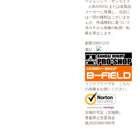
ージェンシー・サンライズ
(c)BANDAI または各製品
メーカーに帰属し、当店に
は一切の権利はございませ
んが、作成権利に基づいて
当ＨＰから画像の転用・転
載を禁止します。
創業2009/12/25
累計：
リンクフリーです、こちら
の画像をお使いください。
古物許可証（古物商）
青森県公安委員会
第201050007600号