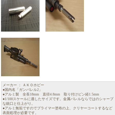
メーカー ： ＡＫＯホビー
●国内名「ガンバレル2」
●アルミ製 全長18mm 直径4.8mm 取り付けピン経1.5mm
●1/100スケールに適したサイズです。金属バレルならではのシャープ
な銃口と仕上がり。
●アルミ無垢ですのでプライマー塗布の上、クリヤーコートするなど
表面処理が必要です。