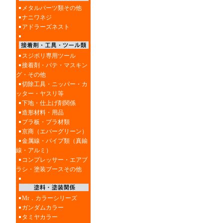
メタルパーツ類その他
ナニワネジ
アドラーズネスト
スジボリ専用ツール
接着剤・パテ・マスキン
グ・その他
切除工具・ニッパー・カ
ッター・ヤスリ等
下地・仕上げ剤関係
造形材料・用品
プラ板・プラ材類
京商（エバーグリーン）
金属線・パイプ類（真鍮
線・アルミ）
コンプレッサー・エアブ
ラシ・塗装ブースその他
Mr．カラーシリーズ
ガンダムカラー
タミヤカラー