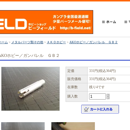
ホーム
>
メタルパーツ類その他
>
ＡＫＯホビー
>
AKOホビー／ガンバレル ＧＢ２
AKOホビー／ガンバレル ＧＢ２
定価
331円(税込364円)
販売価格
331円(税込364円)
在庫数
残り4です
購入数