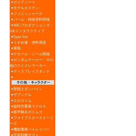
ガイアノーツ
モデルカステン
フィニッシャーズ
パール・特殊塗料関係
MIGプロダクションズ・
AKインタラクティブ
Spatz Stix
うすめ液・塗料用具
筆類
デカール・シール関係
ガンダムマーカー・その
他のスミイレマーカー
ディスプレイスタンド
聖戦士ダンバイン
ザブングル
エルガイム
超時空要塞マクロス
装甲騎兵ボトムズ
ファイブスターストーリ
ーズ
機動警察パトレイバー
宇宙戦艦ヤマト