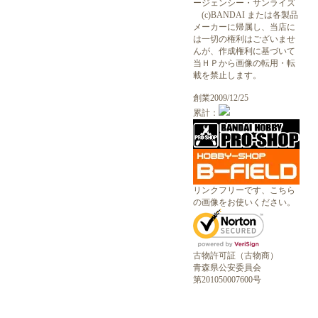
ージェンシー・サンライズ
(c)BANDAI または各製品
メーカーに帰属し、当店に
は一切の権利はございませ
んが、作成権利に基づいて
当ＨＰから画像の転用・転
載を禁止します。
創業2009/12/25
累計：
リンクフリーです、こちら
の画像をお使いください。
古物許可証（古物商）
青森県公安委員会
第201050007600号