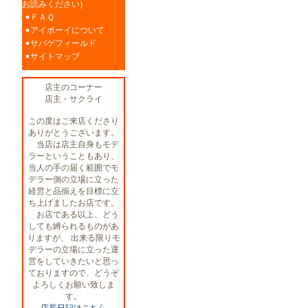
お読みください)
ＦＡＱ
アイボーイについて
サバゲフィールド
サイトマップ
店主のコーナー
店主・サクライ
この度はご来店くださり
ありがとうございます。
当店は店主自身もモデ
ラーということもあり、
当人の手の届く範囲でモ
デラー側の立場に立った
経営と品揃えを目標に立
ち上げましたお店です。
お店である以上、どう
しても縛られるものがあ
りますが、 出来る限りモ
デラーの立場に立った運
営をしていきたいと思っ
ておりますので、どうぞ
よろしくお願い致しま
す。