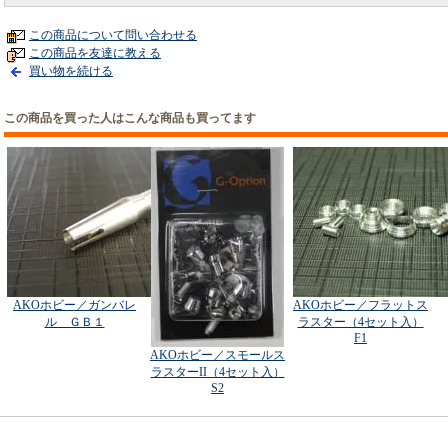
この商品について問い合わせる
この商品を友達に教える
買い物を続ける
この商品を買った人はこんな商品も買ってます
AKOホビー／ガンバレ
AKOホビー／フラットス
ル ＧＢ１
ラスター（4セット入）
F1
AKOホビー／スモールス
ラスターII（4セット入）
S2