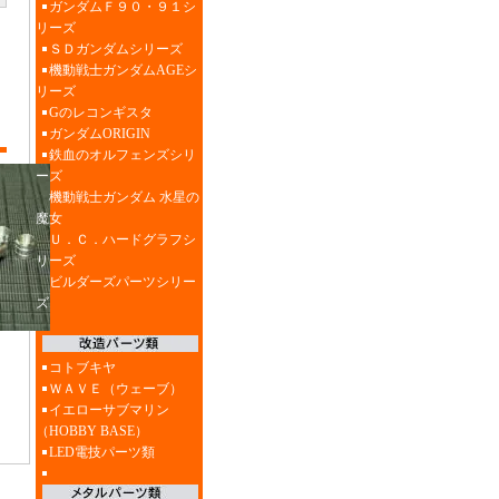
ガンダムＦ９０・９１シ
リーズ
ＳＤガンダムシリーズ
機動戦士ガンダムAGEシ
リーズ
Gのレコンギスタ
ガンダムORIGIN
鉄血のオルフェンズシリ
ーズ
機動戦士ガンダム 水星の
魔女
Ｕ．Ｃ．ハードグラフシ
リーズ
ビルダーズパーツシリー
ズ
コトブキヤ
ＷＡＶＥ（ウェーブ）
イエローサブマリン
（HOBBY BASE）
LED電技パーツ類