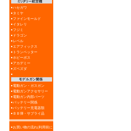
ハセガワ
タミヤ
ファインモールド
イタレリ
フジミ
ドラゴン
レベル
エアフィックス
トランペッター
ホビーボス
アカデミー
ズベズダ
電動ガン・ガスガン
電動ガンアクセサリー
電動ガン内部パーツ
バッテリー関係
バッテリー充電器類
ＢＢ弾・サブライ品
お買い物の流れ(利用前に