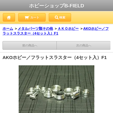
ホビーショップB-FIELD
カート
検索
ホーム
＞
メタルパーツ類その他
＞
ＡＫＯホビー
＞
AKOホビー／フ
ラットスラスター（4セット入）F1
前の商品へ
次の商品へ
AKOホビー／フラットスラスター（4セット入）F1