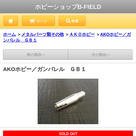
ホビーショップB-FIELD
カート
検索
ホーム
＞
メタルパーツ類その他
＞
ＡＫＯホビー
＞
AKOホビー／ガ
ンバレル ＧＢ１
前の商品へ
次の商品へ
AKOホビー／ガンバレル ＧＢ１
SOLD OUT