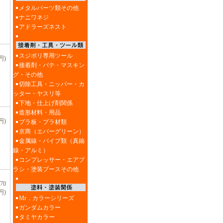
メタルパーツ類その他
ナニワネジ
アドラーズネスト
スジボリ専用ツール
円)
接着剤・パテ・マスキン
グ・その他
切除工具・ニッパー・カ
ッター・ヤスリ等
下地・仕上げ剤関係
造形材料・用品
円)
プラ板・プラ材類
京商（エバーグリーン）
金属線・パイプ類（真鍮
線・アルミ）
コンプレッサー・エアブ
ラシ・塗装ブースその他
70
円)
Mr．カラーシリーズ
ガンダムカラー
タミヤカラー