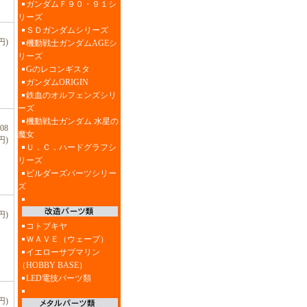
ガンダムＦ９０・９１シ
リーズ
ＳＤガンダムシリーズ
円)
機動戦士ガンダムAGEシ
リーズ
Gのレコンギスタ
ガンダムORIGIN
鉄血のオルフェンズシリ
ーズ
機動戦士ガンダム 水星の
08
魔女
円)
Ｕ．Ｃ．ハードグラフシ
リーズ
ビルダーズパーツシリー
ズ
円)
コトブキヤ
ＷＡＶＥ（ウェーブ）
イエローサブマリン
（HOBBY BASE）
LED電技パーツ類
円)