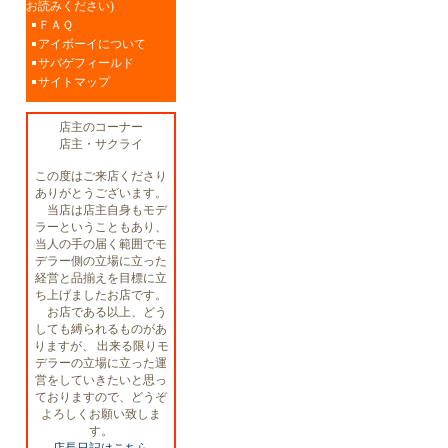
お読みください)
ＦＡＱ
アイボーイについて
サバゲフィールド
サイトマップ
店主のコーナー
店主・サクライ
この度はご来店くださり
ありがとうございます。
当店は店主自身もモデ
ラーということもあり、
当人の手の届く範囲でモ
デラー側の立場に立った
経営と品揃えを目標に立
ち上げましたお店です。
お店である以上、どう
しても縛られるものがあ
りますが、 出来る限りモ
デラーの立場に立った運
営をしていきたいと思っ
ておりますので、どうぞ
よろしくお願い致しま
す。