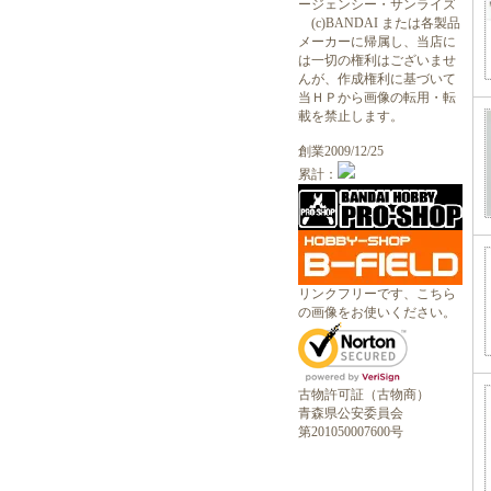
ージェンシー・サンライズ
(c)BANDAI または各製品
メーカーに帰属し、当店に
は一切の権利はございませ
んが、作成権利に基づいて
当ＨＰから画像の転用・転
載を禁止します。
創業2009/12/25
累計：
リンクフリーです、こちら
の画像をお使いください。
古物許可証（古物商）
青森県公安委員会
第201050007600号