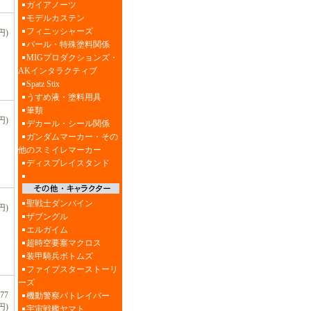
ガイアノーツ
モデルカステン
フィニッシャーズ
円)
パール・特殊塗料関係
MIGプロダクションズ・
AKインタラクティブ
Spatz Stix
うすめ液・塗料用具
筆類
円)
デカール・シール関係
ガンダムマーカー・その
他のスミイレマーカー
ディスプレイスタンド
聖戦士ダンバイン
円)
ザブングル
エルガイム
超時空要塞マクロス
装甲騎兵ボトムズ
ファイブスターストーリ
ーズ
77
機動警察パトレイバー
円)
宇宙戦艦ヤマト