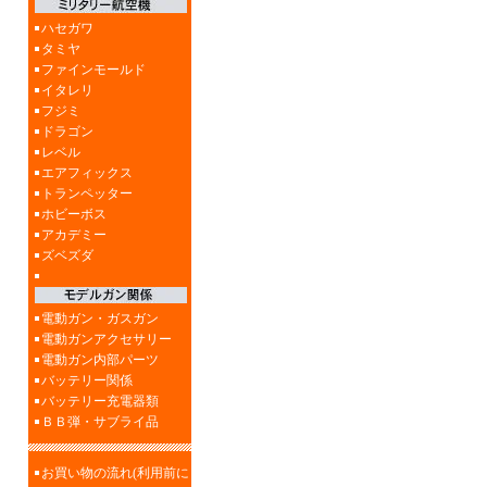
ハセガワ
タミヤ
ファインモールド
イタレリ
フジミ
ドラゴン
レベル
エアフィックス
トランペッター
ホビーボス
アカデミー
ズベズダ
電動ガン・ガスガン
電動ガンアクセサリー
電動ガン内部パーツ
バッテリー関係
バッテリー充電器類
ＢＢ弾・サブライ品
お買い物の流れ(利用前に