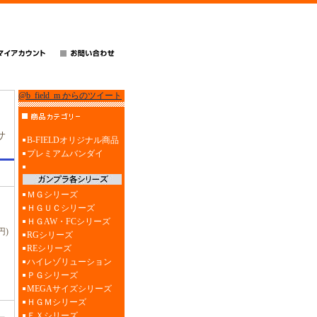
@b_field_m からのツイート
サ
B-FIELDオリジナル商品
プレミアムバンダイ
ＭＧシリーズ
ＨＧＵＣシリーズ
ＨＧAW・FCシリーズ
円)
RGシリーズ
REシリーズ
ハイレゾリューション
ＰＧシリーズ
MEGAサイズシリーズ
ＨＧＭシリーズ
ＥＸシリーズ