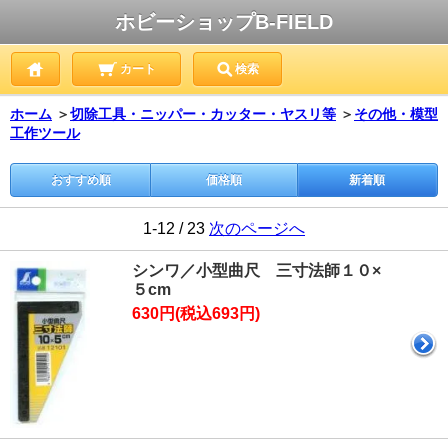
ホビーショップB-FIELD
カート
検索
ホーム
＞
切除工具・ニッパー・カッター・ヤスリ等
＞
その他・模型
工作ツール
おすすめ順
価格順
新着順
1-12 / 23
次のページへ
シンワ／小型曲尺 三寸法師１０×
５cm
630円(税込693円)