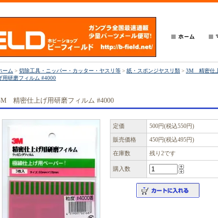
ホーム
>
切除工具・ニッパー・カッター・ヤスリ等
>
紙・スポンジヤスリ類
>
3M 精密仕
げ用研磨フィルム #4000
3M 精密仕上げ用研磨フィルム #4000
定価
500円(税込550円)
販売価格
450円(税込495円)
在庫数
残り2です
購入数