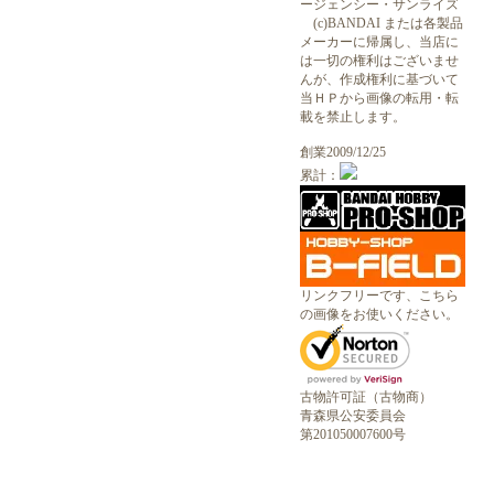
ージェンシー・サンライズ
(c)BANDAI または各製品
メーカーに帰属し、当店に
は一切の権利はございませ
んが、作成権利に基づいて
当ＨＰから画像の転用・転
載を禁止します。
創業2009/12/25
累計：
リンクフリーです、こちら
の画像をお使いください。
古物許可証（古物商）
青森県公安委員会
第201050007600号