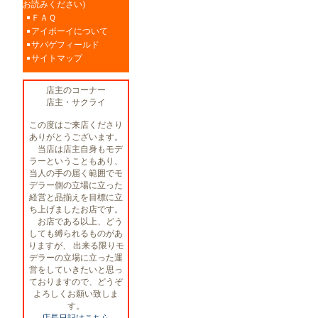
お読みください)
ＦＡＱ
アイボーイについて
サバゲフィールド
サイトマップ
店主のコーナー
店主・サクライ
この度はご来店くださり
ありがとうございます。
当店は店主自身もモデ
ラーということもあり、
当人の手の届く範囲でモ
デラー側の立場に立った
経営と品揃えを目標に立
ち上げましたお店です。
お店である以上、どう
しても縛られるものがあ
りますが、 出来る限りモ
デラーの立場に立った運
営をしていきたいと思っ
ておりますので、どうぞ
よろしくお願い致しま
す。