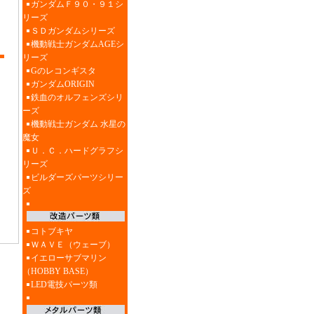
ガンダムＦ９０・９１シ
リーズ
ＳＤガンダムシリーズ
機動戦士ガンダムAGEシ
リーズ
Gのレコンギスタ
ガンダムORIGIN
鉄血のオルフェンズシリ
ーズ
機動戦士ガンダム 水星の
魔女
Ｕ．Ｃ．ハードグラフシ
リーズ
ビルダーズパーツシリー
ズ
コトブキヤ
ＷＡＶＥ（ウェーブ）
イエローサブマリン
（HOBBY BASE）
LED電技パーツ類