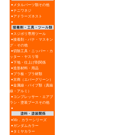
メタルパーツ類その他
ナニワネジ
アドラーズネスト
スジボリ専用ツール
接着剤・パテ・マスキン
グ・その他
切除工具・ニッパー・カ
ッター・ヤスリ等
下地・仕上げ剤関係
造形材料・用品
プラ板・プラ材類
京商（エバーグリーン）
金属線・パイプ類（真鍮
線・アルミ）
コンプレッサー・エアブ
ラシ・塗装ブースその他
Mr．カラーシリーズ
ガンダムカラー
タミヤカラー