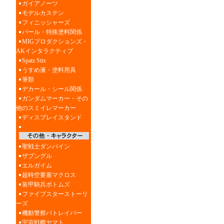
ガイアノーツ
モデルカステン
フィニッシャーズ
パール・特殊塗料関係
MIGプロダクションズ・
AKインタラクティブ
Spatz Stix
うすめ液・塗料用具
筆類
デカール・シール関係
ガンダムマーカー・その
他のスミイレマーカー
ディスプレイスタンド
聖戦士ダンバイン
ザブングル
エルガイム
超時空要塞マクロス
装甲騎兵ボトムズ
ファイブスターストーリ
ーズ
機動警察パトレイバー
宇宙戦艦ヤマト