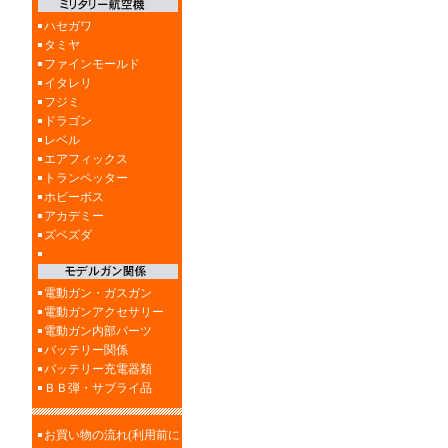
ハセガワ
タミヤ
ファインモールド
イタレリ
フジミ
ドラゴン
レベル
エアフィックス
トランペッター
ホビーボス
アカデミー
ズベズダ
電動ガン・ガスガン
電動ガンアクセサリー
電動ガン内部パーツ
バッテリー関係
バッテリー充電器類
ＢＢ弾・サブライ品
お買い物の流れ(利用前に