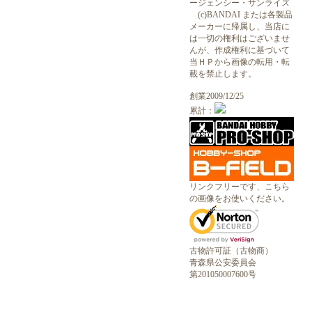
ージェンシー・サンライズ
(c)BANDAI または各製品
メーカーに帰属し、当店に
は一切の権利はございませ
んが、作成権利に基づいて
当ＨＰから画像の転用・転
載を禁止します。
創業2009/12/25
累計：
リンクフリーです、こちら
の画像をお使いください。
古物許可証（古物商）
青森県公安委員会
第201050007600号