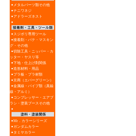
メタルパーツ類その他
ナニワネジ
アドラーズネスト
スジボリ専用ツール
接着剤・パテ・マスキン
グ・その他
切除工具・ニッパー・カ
ッター・ヤスリ等
下地・仕上げ剤関係
造形材料・用品
プラ板・プラ材類
京商（エバーグリーン）
金属線・パイプ類（真鍮
線・アルミ）
コンプレッサー・エアブ
ラシ・塗装ブースその他
Mr．カラーシリーズ
ガンダムカラー
タミヤカラー