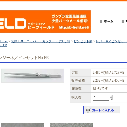
ホーム
>
切除工具・ニッパー・カッター・ヤスリ等
>
ピンセット類
>
レジーネ／ピンセット
o.FR
レジーネ／ピンセットNo.FR
定価
2,480円(税込2,728円)
販売価格
2,232円(税込2,455円)
在庫数
残り3です
購入数