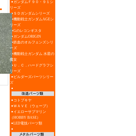
ガンダムＦ９０・９１シ
リーズ
ＳＤガンダムシリーズ
機動戦士ガンダムAGEシ
リーズ
Gのレコンギスタ
ガンダムORIGIN
鉄血のオルフェンズシリ
ーズ
機動戦士ガンダム 水星の
魔女
Ｕ．Ｃ．ハードグラフシ
リーズ
ビルダーズパーツシリー
ズ
コトブキヤ
ＷＡＶＥ（ウェーブ）
イエローサブマリン
（HOBBY BASE）
LED電技パーツ類