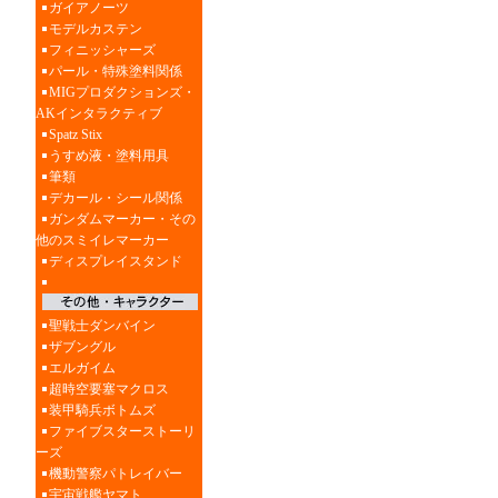
ガイアノーツ
モデルカステン
フィニッシャーズ
パール・特殊塗料関係
MIGプロダクションズ・
AKインタラクティブ
Spatz Stix
うすめ液・塗料用具
筆類
デカール・シール関係
ガンダムマーカー・その
他のスミイレマーカー
ディスプレイスタンド
聖戦士ダンバイン
ザブングル
エルガイム
超時空要塞マクロス
装甲騎兵ボトムズ
ファイブスターストーリ
ーズ
機動警察パトレイバー
宇宙戦艦ヤマト