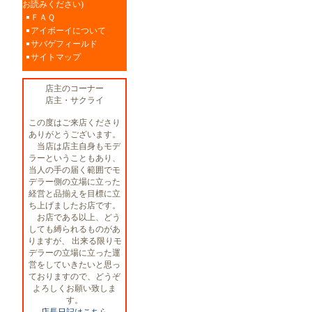
お読みください)
ＦＡＱ
アイボーイについて
サバゲフィールド
サイトマップ
店主のコーナー
店主・サクライ
この度はご来店くださり
ありがとうございます。
当店は店主自身もモデ
ラーということもあり、
当人の手の届く範囲でモ
デラー側の立場に立った
経営と品揃えを目標に立
ち上げましたお店です。
お店である以上、どう
しても縛られるものがあ
りますが、 出来る限りモ
デラーの立場に立った運
営をしていきたいと思っ
ておりますので、どうぞ
よろしくお願い致しま
す。