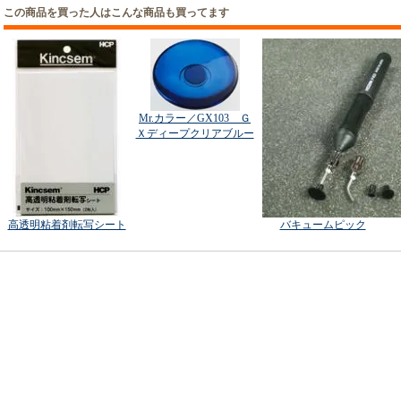
この商品を買った人はこんな商品も買ってます
Mr.カラー／GX103 Ｇ
Ｘディープクリアブルー
高透明粘着剤転写シート
バキュームピック