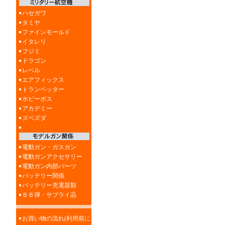
ハセガワ
タミヤ
ファインモールド
イタレリ
フジミ
ドラゴン
レベル
エアフィックス
トランペッター
ホビーボス
アカデミー
ズベズダ
電動ガン・ガスガン
電動ガンアクセサリー
電動ガン内部パーツ
バッテリー関係
バッテリー充電器類
ＢＢ弾・サブライ品
お買い物の流れ(利用前に