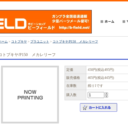
ホーム
>
コトブキヤ
>
プラユニット
>
コトブキヤ/P150 メカレリーフ
コトブキヤ/P150 メカレリーフ
定価
450円(税込495円)
販売価格
405円(税込445円)
在庫数
残り1です
購入数