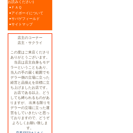
お読みください)
ＦＡＱ
アイボーイについて
サバゲフィールド
サイトマップ
店主のコーナー
店主・サクライ
この度はご来店くださり
ありがとうございます。
当店は店主自身もモデ
ラーということもあり、
当人の手の届く範囲でモ
デラー側の立場に立った
経営と品揃えを目標に立
ち上げましたお店です。
お店である以上、どう
しても縛られるものがあ
りますが、 出来る限りモ
デラーの立場に立った運
営をしていきたいと思っ
ておりますので、どうぞ
よろしくお願い致しま
す。