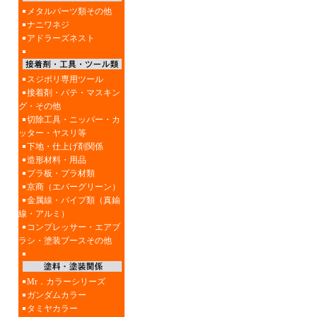
メタルパーツ類その他
ナニワネジ
アドラーズネスト
スジボリ専用ツール
接着剤・パテ・マスキン
グ・その他
切除工具・ニッパー・カ
ッター・ヤスリ等
下地・仕上げ剤関係
造形材料・用品
プラ板・プラ材類
京商（エバーグリーン）
金属線・パイプ類（真鍮
線・アルミ）
コンプレッサー・エアブ
ラシ・塗装ブースその他
Mr．カラーシリーズ
ガンダムカラー
タミヤカラー