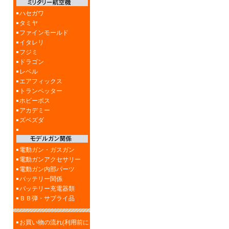
ハセガワ
タミヤ
ファインモールド
イタレリ
フジミ
ドラゴン
レベル
エアフィックス
トランペッター
ホビーボス
アカデミー
ズベズダ
電動ガン・ガスガン
電動ガンアクセサリー
電動ガン内部パーツ
バッテリー関係
バッテリー充電器類
ＢＢ弾・サブライ品
お買い物の流れ(利用前に