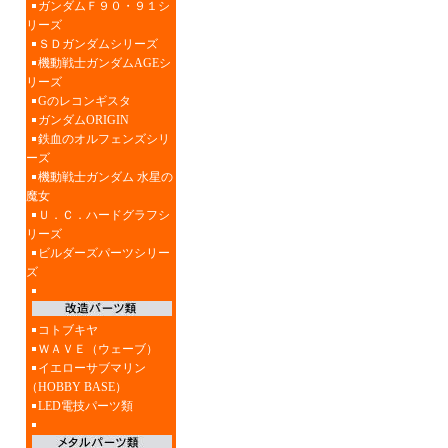
ガンダムＦ９０・９１シ
リーズ
ＳＤガンダムシリーズ
機動戦士ガンダムAGEシ
リーズ
Gのレコンギスタ
ガンダムORIGIN
鉄血のオルフェンズシリ
ーズ
機動戦士ガンダム 水星の
魔女
Ｕ．Ｃ．ハードグラフシ
リーズ
ビルダーズパーツシリー
ズ
コトブキヤ
ＷＡＶＥ（ウェーブ）
イエローサブマリン
（HOBBY BASE）
LED電技パーツ類