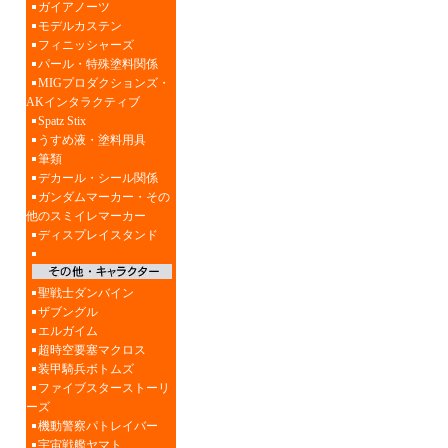
ガイアノーツ
モデルカステン
フィニッシャーズ
パール・特殊塗料関係
MIGプロダクションズ・
AKインタラクティブ
Spatz Stix
うすめ液・塗料用具
筆類
デカール・シール関係
ガンダムマーカー・その
他のスミイレマーカー
ディスプレイスタンド
聖戦士ダンバイン
ザブングル
エルガイム
超時空要塞マクロス
装甲騎兵ボトムズ
ファイブスターストーリ
ーズ
機動警察パトレイバー
宇宙戦艦ヤマト