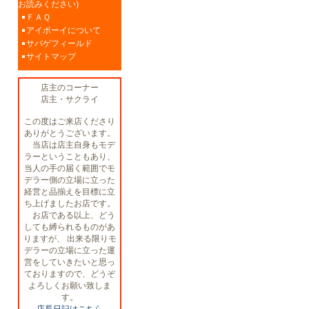
お読みください)
ＦＡＱ
アイボーイについて
サバゲフィールド
サイトマップ
店主のコーナー
店主・サクライ
この度はご来店くださり
ありがとうございます。
当店は店主自身もモデ
ラーということもあり、
当人の手の届く範囲でモ
デラー側の立場に立った
経営と品揃えを目標に立
ち上げましたお店です。
お店である以上、どう
しても縛られるものがあ
りますが、 出来る限りモ
デラーの立場に立った運
営をしていきたいと思っ
ておりますので、どうぞ
よろしくお願い致しま
す。