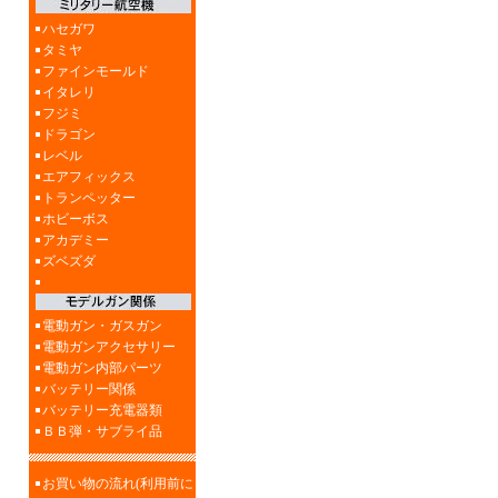
ハセガワ
タミヤ
ファインモールド
イタレリ
フジミ
ドラゴン
レベル
エアフィックス
トランペッター
ホビーボス
アカデミー
ズベズダ
電動ガン・ガスガン
電動ガンアクセサリー
電動ガン内部パーツ
バッテリー関係
バッテリー充電器類
ＢＢ弾・サブライ品
お買い物の流れ(利用前に