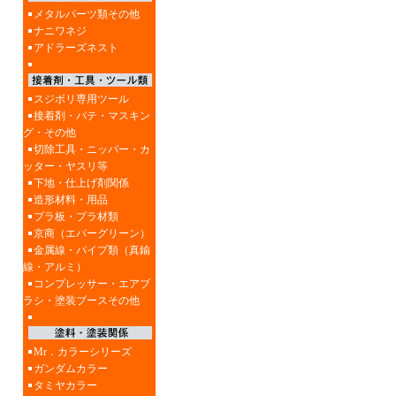
メタルパーツ類その他
ナニワネジ
アドラーズネスト
スジボリ専用ツール
接着剤・パテ・マスキン
グ・その他
切除工具・ニッパー・カ
ッター・ヤスリ等
下地・仕上げ剤関係
造形材料・用品
プラ板・プラ材類
京商（エバーグリーン）
金属線・パイプ類（真鍮
線・アルミ）
コンプレッサー・エアブ
ラシ・塗装ブースその他
Mr．カラーシリーズ
ガンダムカラー
タミヤカラー