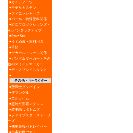
ガイアノーツ
モデルカステン
フィニッシャーズ
パール・特殊塗料関係
MIGプロダクションズ・
AKインタラクティブ
Spatz Stix
うすめ液・塗料用具
筆類
デカール・シール関係
ガンダムマーカー・その
他のスミイレマーカー
ディスプレイスタンド
聖戦士ダンバイン
ザブングル
エルガイム
超時空要塞マクロス
装甲騎兵ボトムズ
ファイブスターストーリ
ーズ
機動警察パトレイバー
宇宙戦艦ヤマト