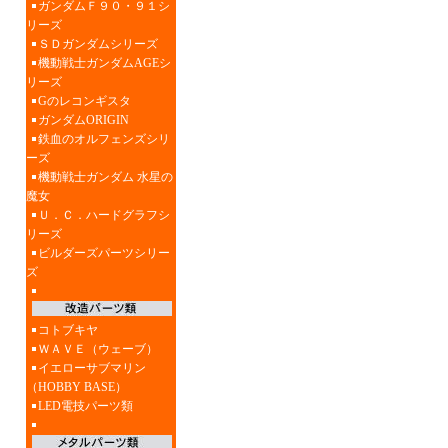
ガンダムＦ９０・９１シ
リーズ
ＳＤガンダムシリーズ
機動戦士ガンダムAGEシ
リーズ
Gのレコンギスタ
ガンダムORIGIN
鉄血のオルフェンズシリ
ーズ
機動戦士ガンダム 水星の
魔女
Ｕ．Ｃ．ハードグラフシ
リーズ
ビルダーズパーツシリー
ズ
コトブキヤ
ＷＡＶＥ（ウェーブ）
イエローサブマリン
（HOBBY BASE）
LED電技パーツ類