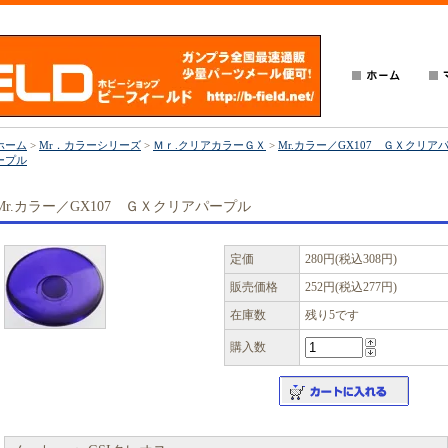
ホーム
>
Mr．カラーシリーズ
>
Ｍｒ.クリアカラーＧＸ
>
Mr.カラー／GX107 ＧＸクリア
ープル
Mr.カラー／GX107 ＧＸクリアパープル
定価
280円(税込308円)
販売価格
252円(税込277円)
在庫数
残り5です
購入数