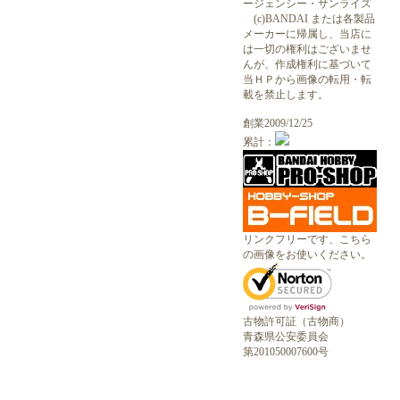
ージェンシー・サンライズ
(c)BANDAI または各製品
メーカーに帰属し、当店に
は一切の権利はございませ
んが、作成権利に基づいて
当ＨＰから画像の転用・転
載を禁止します。
創業2009/12/25
累計：
リンクフリーです、こちら
の画像をお使いください。
古物許可証（古物商）
青森県公安委員会
第201050007600号