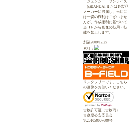
ージェンシー・サンライズ
(c)BANDAI または各製品
メーカーに帰属し、当店に
は一切の権利はございませ
んが、作成権利に基づいて
当ＨＰから画像の転用・転
載を禁止します。
創業2009/12/25
累計：
リンクフリーです、こちら
の画像をお使いください。
古物許可証（古物商）
青森県公安委員会
第201050007600号