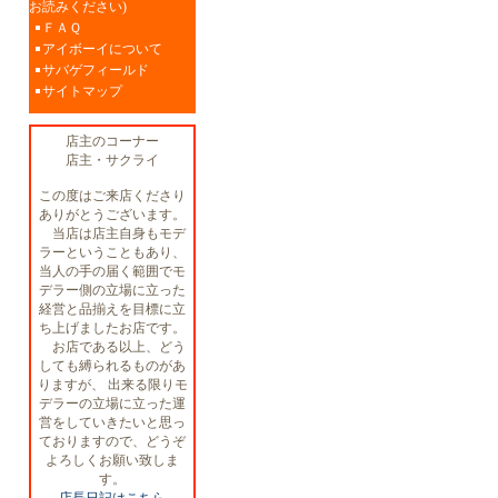
お読みください)
ＦＡＱ
アイボーイについて
サバゲフィールド
サイトマップ
店主のコーナー
店主・サクライ
この度はご来店くださり
ありがとうございます。
当店は店主自身もモデ
ラーということもあり、
当人の手の届く範囲でモ
デラー側の立場に立った
経営と品揃えを目標に立
ち上げましたお店です。
お店である以上、どう
しても縛られるものがあ
りますが、 出来る限りモ
デラーの立場に立った運
営をしていきたいと思っ
ておりますので、どうぞ
よろしくお願い致しま
す。