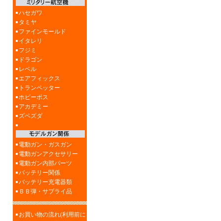
ハセガワ
タミヤ
ファインモールド
イタレリ
フジミ
ドラゴン
レベル
エアフィックス
トランペッター
ホビーボス
アカデミー
ズベズダ
電動ガン・ガスガン
電動ガンアクセサリー
電動ガン内部パーツ
バッテリー関係
バッテリー充電器類
ＢＢ弾・サブライ品
お買い物の流れ(利用前に