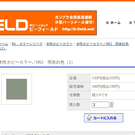
ホーム
>
Mr．カラーシリーズ
>
水性ホビーカラー
>
水性ホビーカラー／H62 明灰白色
（2）
水性ホビーカラー／H62 明灰白色（2）
定価
150円(税込165円)
販売価格
180円(税込198円)
在庫数
残り6です
購入数