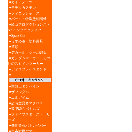
ガイアノーツ
モデルカステン
フィニッシャーズ
パール・特殊塗料関係
MIGプロダクションズ・
AKインタラクティブ
Spatz Stix
うすめ液・塗料用具
筆類
デカール・シール関係
ガンダムマーカー・その
他のスミイレマーカー
ディスプレイスタンド
聖戦士ダンバイン
ザブングル
エルガイム
超時空要塞マクロス
装甲騎兵ボトムズ
ファイブスターストーリ
ーズ
機動警察パトレイバー
宇宙戦艦ヤマト