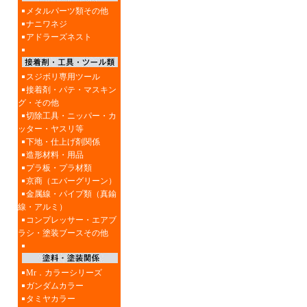
メタルパーツ類その他
ナニワネジ
アドラーズネスト
スジボリ専用ツール
接着剤・パテ・マスキン
グ・その他
切除工具・ニッパー・カ
ッター・ヤスリ等
下地・仕上げ剤関係
造形材料・用品
プラ板・プラ材類
京商（エバーグリーン）
金属線・パイプ類（真鍮
線・アルミ）
コンプレッサー・エアブ
ラシ・塗装ブースその他
Mr．カラーシリーズ
ガンダムカラー
タミヤカラー