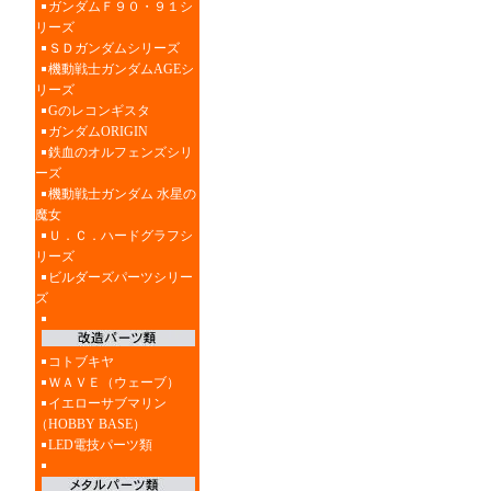
ガンダムＦ９０・９１シ
リーズ
ＳＤガンダムシリーズ
機動戦士ガンダムAGEシ
リーズ
Gのレコンギスタ
ガンダムORIGIN
鉄血のオルフェンズシリ
ーズ
機動戦士ガンダム 水星の
魔女
Ｕ．Ｃ．ハードグラフシ
リーズ
ビルダーズパーツシリー
ズ
コトブキヤ
ＷＡＶＥ（ウェーブ）
イエローサブマリン
（HOBBY BASE）
LED電技パーツ類