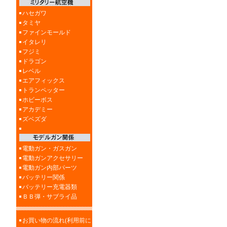
ハセガワ
タミヤ
ファインモールド
イタレリ
フジミ
ドラゴン
レベル
エアフィックス
トランペッター
ホビーボス
アカデミー
ズベズダ
電動ガン・ガスガン
電動ガンアクセサリー
電動ガン内部パーツ
バッテリー関係
バッテリー充電器類
ＢＢ弾・サブライ品
お買い物の流れ(利用前に