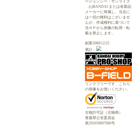
ージェンシー・サンライズ
(c)BANDAI または各製品
メーカーに帰属し、当店に
は一切の権利はございませ
んが、作成権利に基づいて
当ＨＰから画像の転用・転
載を禁止します。
創業2009/12/25
累計：
リンクフリーです、こちら
の画像をお使いください。
古物許可証（古物商）
青森県公安委員会
第201050007600号