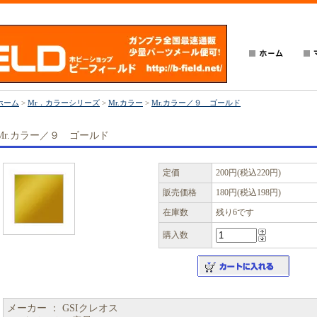
ホーム
>
Mr．カラーシリーズ
>
Mr.カラー
>
Mr.カラー／９ ゴールド
Mr.カラー／９ ゴールド
定価
200円(税込220円)
販売価格
180円(税込198円)
在庫数
残り6です
購入数
メーカー ： GSIクレオス