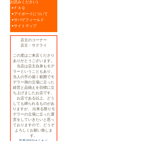
お読みください)
ＦＡＱ
アイボーイについて
サバゲフィールド
サイトマップ
店主のコーナー
店主・サクライ
この度はご来店くださり
ありがとうございます。
当店は店主自身もモデ
ラーということもあり、
当人の手の届く範囲でモ
デラー側の立場に立った
経営と品揃えを目標に立
ち上げましたお店です。
お店である以上、どう
しても縛られるものがあ
りますが、 出来る限りモ
デラーの立場に立った運
営をしていきたいと思っ
ておりますので、どうぞ
よろしくお願い致しま
す。