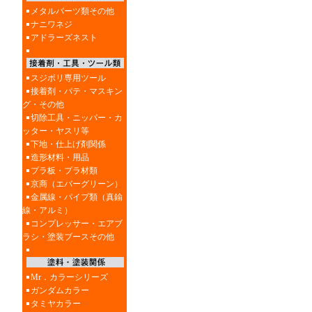
メタルパーツ類その他
ナニワネジ
アドラーズネスト
スジボリ専用ツール
接着剤・パテ・マスキン
グ・その他
切除工具・ニッパー・カ
ッター・ヤスリ等
下地・仕上げ剤関係
造形材料・用品
プラ板・プラ材類
京商（エバーグリーン）
金属線・パイプ類（真鍮
線・アルミ）
コンプレッサー・エアブ
ラシ・塗装ブースその他
Mr．カラーシリーズ
ガンダムカラー
タミヤカラー