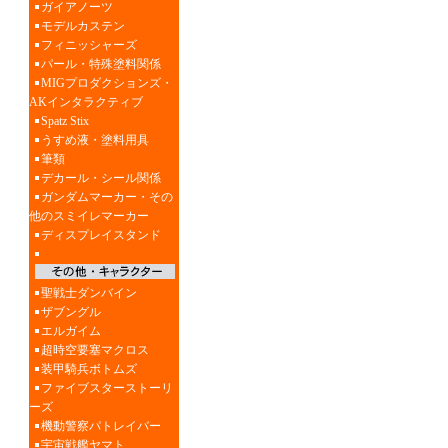
ガイアノーツ
モデルカステン
フィニッシャーズ
パール・特殊塗料関係
MIGプロダクションズ・
AKインタラクティブ
Spatz Stix
うすめ液・塗料用具
筆類
デカール・シール関係
ガンダムマーカー・その
他のスミイレマーカー
ディスプレイスタンド
聖戦士ダンバイン
ザブングル
エルガイム
超時空要塞マクロス
装甲騎兵ボトムズ
ファイブスターストーリ
ーズ
機動警察パトレイバー
宇宙戦艦ヤマト