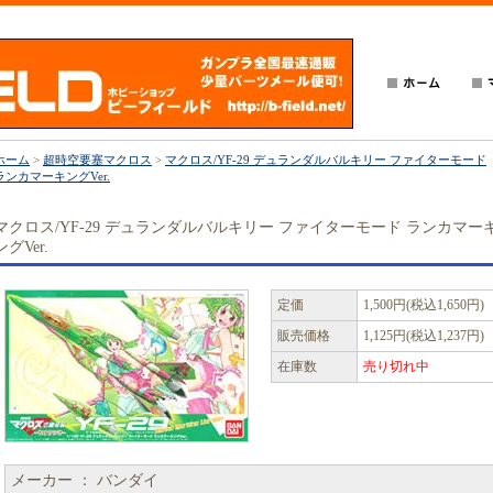
ホーム
>
超時空要塞マクロス
>
マクロス/YF-29 デュランダルバルキリー ファイターモード
ランカマーキングVer.
マクロス/YF-29 デュランダルバルキリー ファイターモード ランカマー
ングVer.
定価
1,500円(税込1,650円)
販売価格
1,125円(税込1,237円)
在庫数
売り切れ中
メーカー ： バンダイ