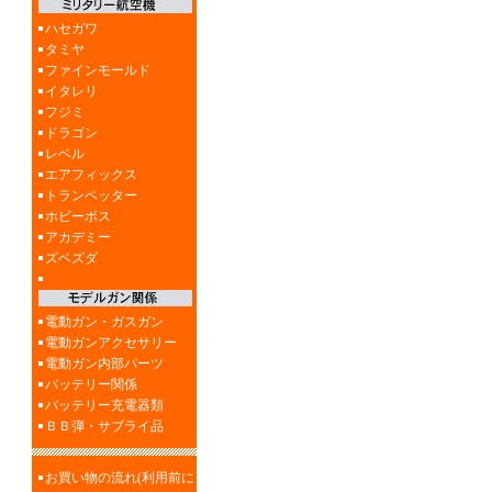
ハセガワ
タミヤ
ファインモールド
イタレリ
フジミ
ドラゴン
レベル
エアフィックス
トランペッター
ホビーボス
アカデミー
ズベズダ
電動ガン・ガスガン
電動ガンアクセサリー
電動ガン内部パーツ
バッテリー関係
バッテリー充電器類
ＢＢ弾・サブライ品
お買い物の流れ(利用前に