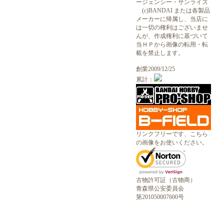
ージェンシー・サンライズ
(c)BANDAI または各製品
メーカーに帰属し、当店に
は一切の権利はございませ
んが、作成権利に基づいて
当ＨＰから画像の転用・転
載を禁止します。
創業2009/12/25
累計：
リンクフリーです、こちら
の画像をお使いください。
古物許可証（古物商）
青森県公安委員会
第201050007600号