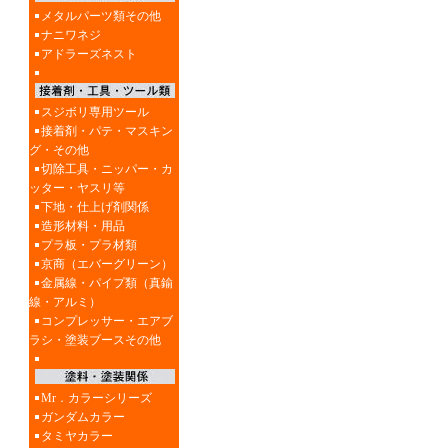
メタルパーツ類その他
ナニワネジ
アドラーズネスト
スジボリ専用ツール
接着剤・パテ・マスキン
グ・その他
切除工具・ニッパー・カ
ッター・ヤスリ等
下地・仕上げ剤関係
造形材料・用品
プラ板・プラ材類
京商（エバーグリーン）
金属線・パイプ類（真鍮
線・アルミ）
コンプレッサー・エアブ
ラシ・塗装ブースその他
Mr．カラーシリーズ
ガンダムカラー
タミヤカラー