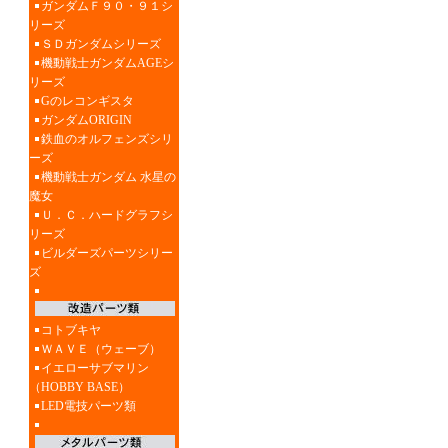
ガンダムＦ９０・９１シ
リーズ
ＳＤガンダムシリーズ
機動戦士ガンダムAGEシ
リーズ
Gのレコンギスタ
ガンダムORIGIN
鉄血のオルフェンズシリ
ーズ
機動戦士ガンダム 水星の
魔女
Ｕ．Ｃ．ハードグラフシ
リーズ
ビルダーズパーツシリー
ズ
コトブキヤ
ＷＡＶＥ（ウェーブ）
イエローサブマリン
（HOBBY BASE）
LED電技パーツ類