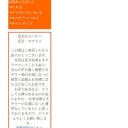
お読みください)
ＦＡＱ
アイボーイについて
サバゲフィールド
サイトマップ
店主のコーナー
店主・サクライ
この度はご来店くださり
ありがとうございます。
当店は店主自身もモデ
ラーということもあり、
当人の手の届く範囲でモ
デラー側の立場に立った
経営と品揃えを目標に立
ち上げましたお店です。
お店である以上、どう
しても縛られるものがあ
りますが、 出来る限りモ
デラーの立場に立った運
営をしていきたいと思っ
ておりますので、どうぞ
よろしくお願い致しま
す。