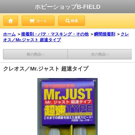
ホビーショップB-FIELD
カート
検索
ホーム
＞
接着剤・パテ・マスキング・その他
＞
瞬間接着剤
＞
クレ
オス／Mr.ジャスト 超速タイプ
前の商品へ
次の商品へ
クレオス／Mr.ジャスト 超速タイプ