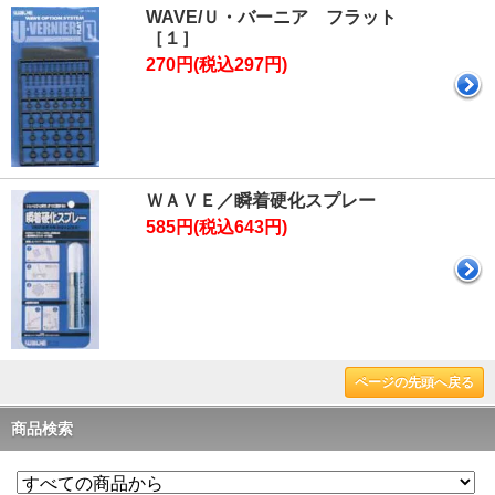
WAVE/Ｕ・バーニア フラット
［１］
270円(税込297円)
ＷＡＶＥ／瞬着硬化スプレー
585円(税込643円)
ページの先頭へ戻る
商品検索