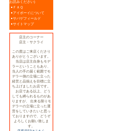
お読みください)
ＦＡＱ
アイボーイについて
サバゲフィールド
サイトマップ
店主のコーナー
店主・サクライ
この度はご来店くださり
ありがとうございます。
当店は店主自身もモデ
ラーということもあり、
当人の手の届く範囲でモ
デラー側の立場に立った
経営と品揃えを目標に立
ち上げましたお店です。
お店である以上、どう
しても縛られるものがあ
りますが、 出来る限りモ
デラーの立場に立った運
営をしていきたいと思っ
ておりますので、どうぞ
よろしくお願い致しま
す。