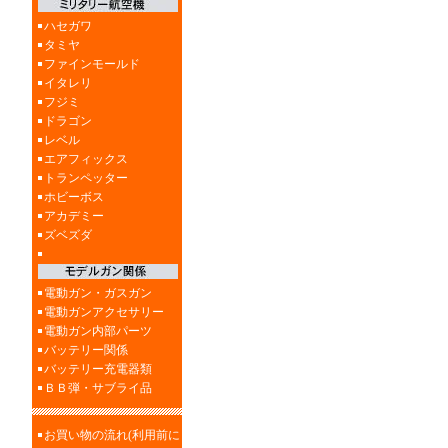
ハセガワ
タミヤ
ファインモールド
イタレリ
フジミ
ドラゴン
レベル
エアフィックス
トランペッター
ホビーボス
アカデミー
ズベズダ
電動ガン・ガスガン
電動ガンアクセサリー
電動ガン内部パーツ
バッテリー関係
バッテリー充電器類
ＢＢ弾・サブライ品
お買い物の流れ(利用前に