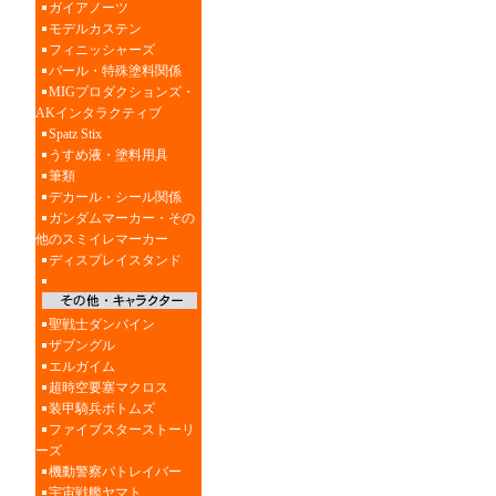
ガイアノーツ
モデルカステン
フィニッシャーズ
パール・特殊塗料関係
MIGプロダクションズ・
AKインタラクティブ
Spatz Stix
うすめ液・塗料用具
筆類
デカール・シール関係
ガンダムマーカー・その
他のスミイレマーカー
ディスプレイスタンド
聖戦士ダンバイン
ザブングル
エルガイム
超時空要塞マクロス
装甲騎兵ボトムズ
ファイブスターストーリ
ーズ
機動警察パトレイバー
宇宙戦艦ヤマト