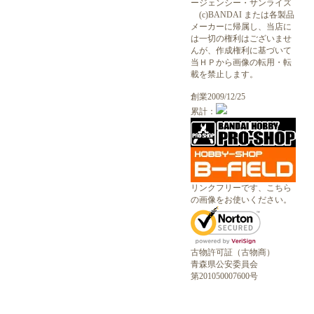
ージェンシー・サンライズ
(c)BANDAI または各製品
メーカーに帰属し、当店に
は一切の権利はございませ
んが、作成権利に基づいて
当ＨＰから画像の転用・転
載を禁止します。
創業2009/12/25
累計：
リンクフリーです、こちら
の画像をお使いください。
古物許可証（古物商）
青森県公安委員会
第201050007600号