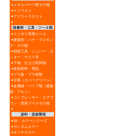
メタルパーツ類その他
ナニワネジ
アドラーズネスト
スジボリ専用ツール
接着剤・パテ・マスキン
グ・その他
切除工具・ニッパー・カ
ッター・ヤスリ等
下地・仕上げ剤関係
造形材料・用品
プラ板・プラ材類
京商（エバーグリーン）
金属線・パイプ類（真鍮
線・アルミ）
コンプレッサー・エアブ
ラシ・塗装ブースその他
Mr．カラーシリーズ
ガンダムカラー
タミヤカラー