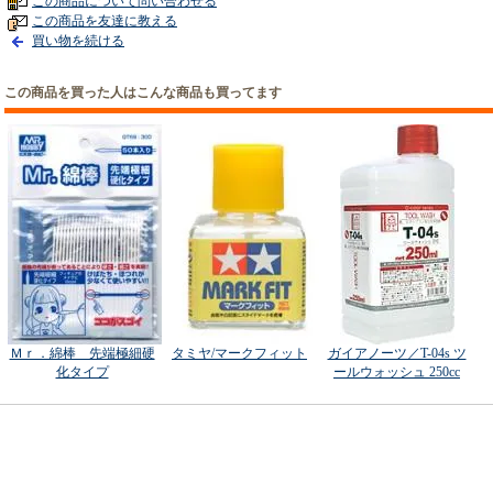
この商品について問い合わせる
この商品を友達に教える
買い物を続ける
この商品を買った人はこんな商品も買ってます
Ｍｒ．綿棒 先端極細硬
タミヤ/マークフィット
ガイアノーツ／T-04s ツ
化タイプ
ールウォッシュ 250cc