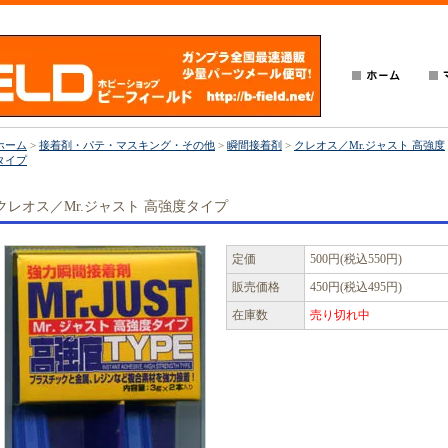
ホーム
>
接着剤・パテ・マスキング・その他
>
瞬間接着剤
>
クレオス／Mr.ジャスト 高強度
タイプ
クレオス／Mr.ジャスト 高強度タイプ
定価
500円(税込550円)
販売価格
450円(税込495円)
在庫数
売り切れ中