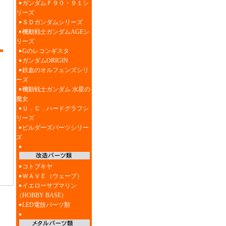
ガンダムＦ９０・９１シ
リーズ
ＳＤガンダムシリーズ
機動戦士ガンダムAGEシ
リーズ
Gのレコンギスタ
ガンダムORIGIN
鉄血のオルフェンズシリ
ーズ
機動戦士ガンダム 水星の
魔女
Ｕ．Ｃ．ハードグラフシ
リーズ
ビルダーズパーツシリー
ズ
コトブキヤ
ＷＡＶＥ（ウェーブ）
イエローサブマリン
（HOBBY BASE）
LED電技パーツ類