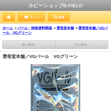
ホビーショップB-FIELD
カート
検索
ホーム
＞
パール・特殊塗料関係
＞
雲母堂本舗
＞
雲母堂本舗／VGパ
ール VGグリーン
前の商品へ
次の商品へ
雲母堂本舗／VGパール VGグリーン