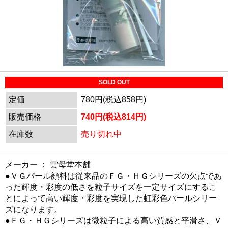
SOLD OUT
定価
780円(税込858円)
販売価格
740円(税込814円)
在庫数
売り切れ中
メーカー ： 雲母堂本舗
●ＶＧパール顔料は従来品のＦＧ・ＨＧシリーズの欠点であ
った輝度・彩度の低さを粒子サイズを一定サイズにするこ
とによって高い輝度・彩度を実現した虹彩色パールシリー
ズになります。
●ＦＧ・ＨＧシリーズは微粒子による高い質感と平滑さ、Ｖ