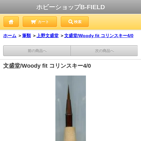
ホビーショップB-FIELD
カート
検索
ホーム
＞
筆類
＞
上野文盛堂
＞
文盛堂/Woody fit コリンスキー4/0
前の商品へ
次の商品へ
文盛堂/Woody fit コリンスキー4/0