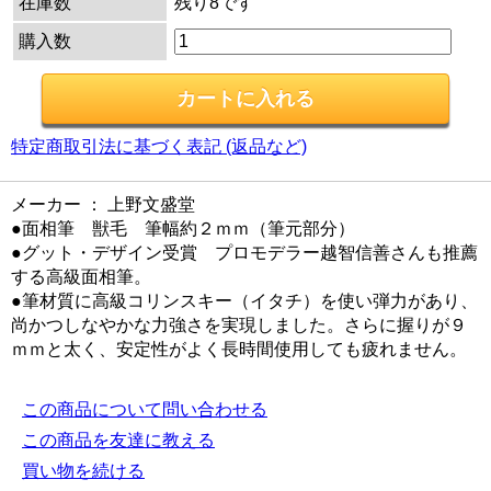
在庫数
残り8です
購入数
特定商取引法に基づく表記 (返品など)
メーカー ： 上野文盛堂
●面相筆 獣毛 筆幅約２ｍｍ（筆元部分）
●グット・デザイン受賞 プロモデラー越智信善さんも推薦
する高級面相筆。
●筆材質に高級コリンスキー（イタチ）を使い弾力があり、
尚かつしなやかな力強さを実現しました。さらに握りが９
ｍｍと太く、安定性がよく長時間使用しても疲れません。
この商品について問い合わせる
この商品を友達に教える
買い物を続ける