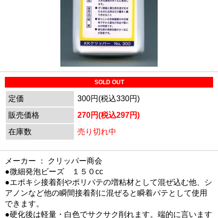
SOLD OUT
定価
300円(税込330円)
販売価格
270円(税込297円)
在庫数
売り切れ中
メーカー ： クリッパー商会
●微細発泡ビーズ １５０cc
●エポキシ接着剤やポリパテの増粘材として混ぜ込む他、シ
アノンなど他の瞬間接着剤に混ぜると瞬着パテとして使用
できます。
●硬化後は軽量・白色でサクサク削れます。端的に言います