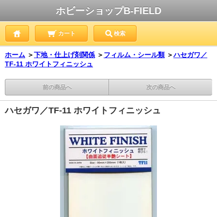
ホビーショップB-FIELD
カート
検索
ホーム
＞
下地・仕上げ剤関係
＞
フィルム・シール類
＞
ハセガワ／
TF-11 ホワイトフィニッシュ
前の商品へ
次の商品へ
ハセガワ／TF-11 ホワイトフィニッシュ