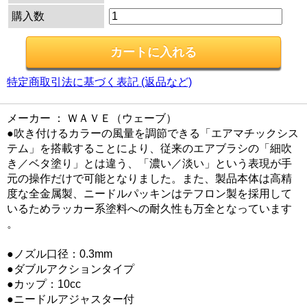
購入数
特定商取引法に基づく表記 (返品など)
メーカー ： ＷＡＶＥ（ウェーブ）
●吹き付けるカラーの風量を調節できる「エアマチックシス
テム」を搭載することにより、従来のエアブラシの「細吹
き／ベタ塗り」とは違う、「濃い／淡い」という表現が手
元の操作だけで可能となりました。また、製品本体は高精
度な全金属製、ニードルパッキンはテフロン製を採用して
いるためラッカー系塗料への耐久性も万全となっています
。
●ノズル口径：0.3mm
●ダブルアクションタイプ
●カップ：10cc
●ニードルアジャスター付