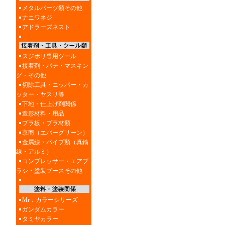
メタルパーツ類その他
ナニワネジ
アドラーズネスト
スジボリ専用ツール
接着剤・パテ・マスキン
グ・その他
切除工具・ニッパー・カ
ッター・ヤスリ等
下地・仕上げ剤関係
造形材料・用品
プラ板・プラ材類
京商（エバーグリーン）
金属線・パイプ類（真鍮
線・アルミ）
コンプレッサー・エアブ
ラシ・塗装ブースその他
Mr．カラーシリーズ
ガンダムカラー
タミヤカラー