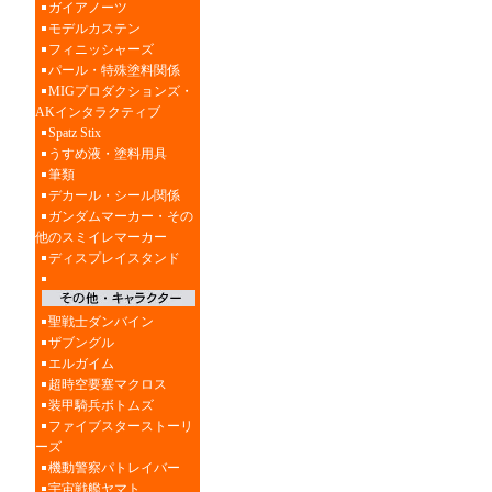
ガイアノーツ
モデルカステン
フィニッシャーズ
パール・特殊塗料関係
MIGプロダクションズ・
AKインタラクティブ
Spatz Stix
うすめ液・塗料用具
筆類
デカール・シール関係
ガンダムマーカー・その
他のスミイレマーカー
ディスプレイスタンド
聖戦士ダンバイン
ザブングル
エルガイム
超時空要塞マクロス
装甲騎兵ボトムズ
ファイブスターストーリ
ーズ
機動警察パトレイバー
宇宙戦艦ヤマト