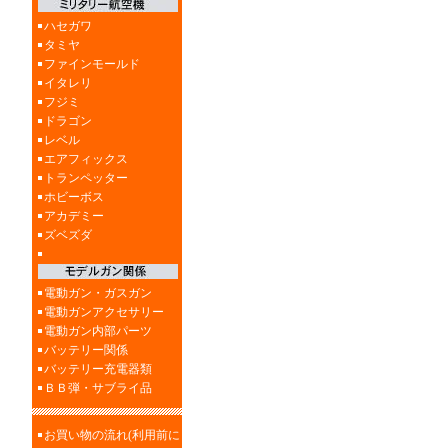
ハセガワ
タミヤ
ファインモールド
イタレリ
フジミ
ドラゴン
レベル
エアフィックス
トランペッター
ホビーボス
アカデミー
ズベズダ
電動ガン・ガスガン
電動ガンアクセサリー
電動ガン内部パーツ
バッテリー関係
バッテリー充電器類
ＢＢ弾・サブライ品
お買い物の流れ(利用前に