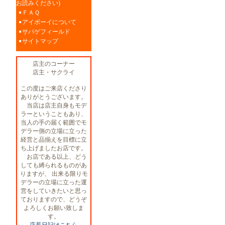
お読みください)
ＦＡＱ
アイボーイについて
サバゲフィールド
サイトマップ
店主のコーナー
店主・サクライ
この度はご来店くださり
ありがとうございます。
当店は店主自身もモデ
ラーということもあり、
当人の手の届く範囲でモ
デラー側の立場に立った
経営と品揃えを目標に立
ち上げましたお店です。
お店である以上、どう
しても縛られるものがあ
りますが、 出来る限りモ
デラーの立場に立った運
営をしていきたいと思っ
ておりますので、どうぞ
よろしくお願い致しま
す。