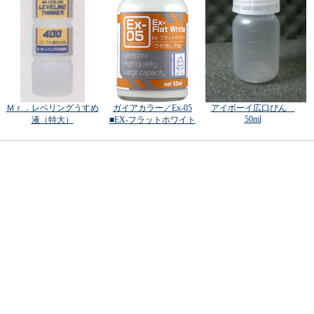
Ｍｒ．レベリングうすめ
ガイアカラー／Ex-05
アイボーイ広口びん
50ml
液（特大）
■EX-フラットホワイト