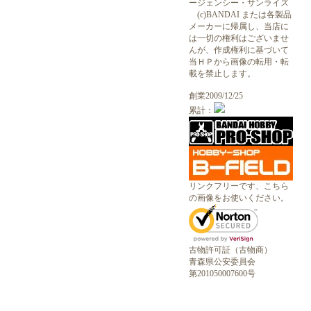
ージェンシー・サンライズ
(c)BANDAI または各製品
メーカーに帰属し、当店に
は一切の権利はございませ
んが、作成権利に基づいて
当ＨＰから画像の転用・転
載を禁止します。
創業2009/12/25
累計：
リンクフリーです、こちら
の画像をお使いください。
古物許可証（古物商）
青森県公安委員会
第201050007600号