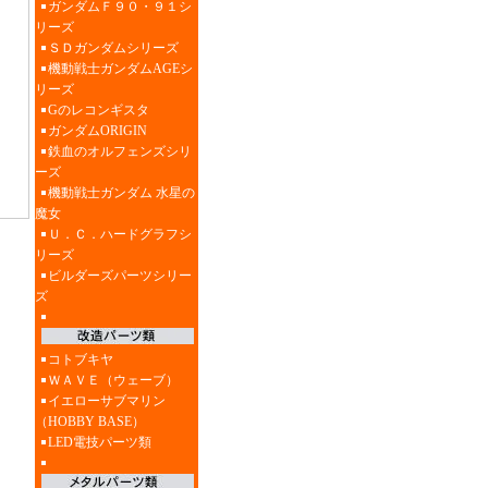
ガンダムＦ９０・９１シ
リーズ
ＳＤガンダムシリーズ
機動戦士ガンダムAGEシ
リーズ
Gのレコンギスタ
ガンダムORIGIN
鉄血のオルフェンズシリ
ーズ
機動戦士ガンダム 水星の
魔女
Ｕ．Ｃ．ハードグラフシ
リーズ
ビルダーズパーツシリー
ズ
コトブキヤ
ＷＡＶＥ（ウェーブ）
イエローサブマリン
（HOBBY BASE）
LED電技パーツ類