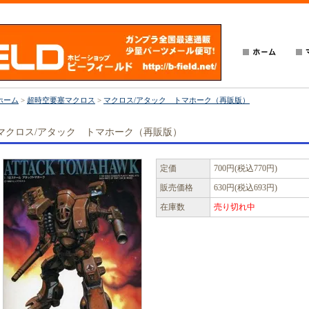
ホーム
>
超時空要塞マクロス
>
マクロス/アタック トマホーク（再販版）
マクロス/アタック トマホーク（再販版）
定価
700円(税込770円)
販売価格
630円(税込693円)
在庫数
売り切れ中