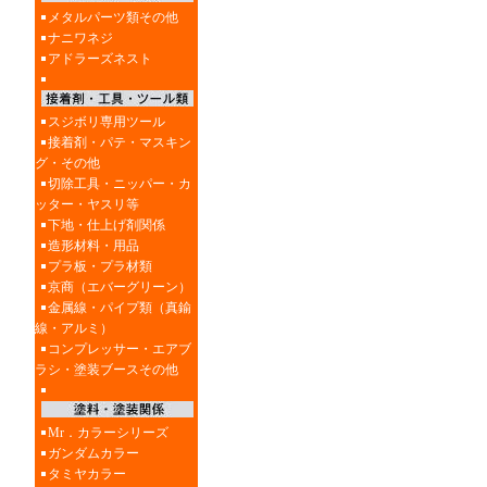
メタルパーツ類その他
ナニワネジ
アドラーズネスト
スジボリ専用ツール
接着剤・パテ・マスキン
グ・その他
切除工具・ニッパー・カ
ッター・ヤスリ等
下地・仕上げ剤関係
造形材料・用品
プラ板・プラ材類
京商（エバーグリーン）
金属線・パイプ類（真鍮
線・アルミ）
コンプレッサー・エアブ
ラシ・塗装ブースその他
Mr．カラーシリーズ
ガンダムカラー
タミヤカラー