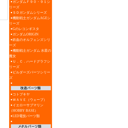
ガンダムＦ９０・９１シ
リーズ
ＳＤガンダムシリーズ
機動戦士ガンダムAGEシ
リーズ
Gのレコンギスタ
ガンダムORIGIN
鉄血のオルフェンズシリ
ーズ
機動戦士ガンダム 水星の
魔女
Ｕ．Ｃ．ハードグラフシ
リーズ
ビルダーズパーツシリー
ズ
コトブキヤ
ＷＡＶＥ（ウェーブ）
イエローサブマリン
（HOBBY BASE）
LED電技パーツ類