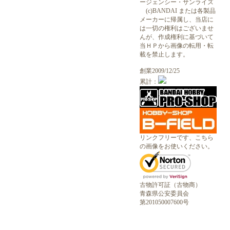
ージェンシー・サンライズ
(c)BANDAI または各製品
メーカーに帰属し、当店に
は一切の権利はございませ
んが、作成権利に基づいて
当ＨＰから画像の転用・転
載を禁止します。
創業2009/12/25
累計：
リンクフリーです、こちら
の画像をお使いください。
古物許可証（古物商）
青森県公安委員会
第201050007600号