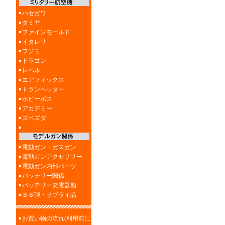
ハセガワ
タミヤ
ファインモールド
イタレリ
フジミ
ドラゴン
レベル
エアフィックス
トランペッター
ホビーボス
アカデミー
ズベズダ
電動ガン・ガスガン
電動ガンアクセサリー
電動ガン内部パーツ
バッテリー関係
バッテリー充電器類
ＢＢ弾・サブライ品
お買い物の流れ(利用前に