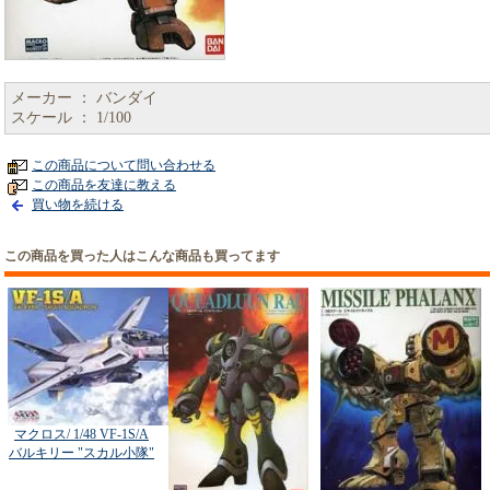
メーカー ： バンダイ
スケール ： 1/100
この商品について問い合わせる
この商品を友達に教える
買い物を続ける
この商品を買った人はこんな商品も買ってます
マクロス/ 1/48 VF-1S/A
バルキリー "スカル小隊"