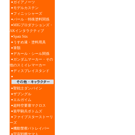
ガイアノーツ
モデルカステン
フィニッシャーズ
パール・特殊塗料関係
MIGプロダクションズ・
AKインタラクティブ
Spatz Stix
うすめ液・塗料用具
筆類
デカール・シール関係
ガンダムマーカー・その
他のスミイレマーカー
ディスプレイスタンド
聖戦士ダンバイン
ザブングル
エルガイム
超時空要塞マクロス
装甲騎兵ボトムズ
ファイブスターストーリ
ーズ
機動警察パトレイバー
宇宙戦艦ヤマト