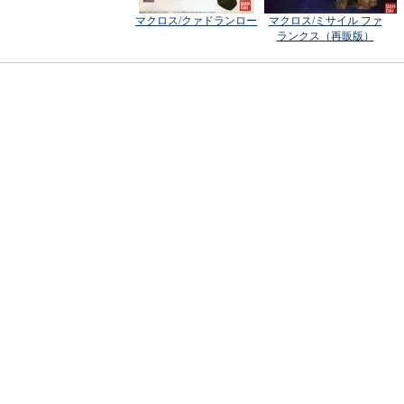
マクロス/クァドランロー
マクロス/ミサイル ファ
ランクス（再販版）