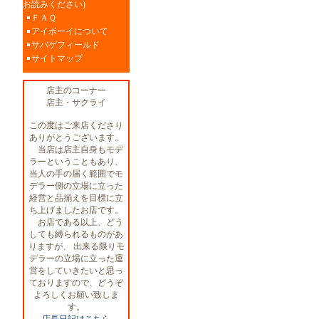
お読みください)
ＦＡＱ
アイボーイについて
サバゲフィールド
サイトマップ
店主のコーナー
店主・サクライ
この度はご来店くださり
ありがとうございます。
当店は店主自身もモデ
ラーということもあり、
当人の手の届く範囲でモ
デラー側の立場に立った
経営と品揃えを目標に立
ち上げましたお店です。
お店である以上、どう
しても縛られるものがあ
りますが、 出来る限りモ
デラーの立場に立った運
営をしていきたいと思っ
ておりますので、どうぞ
よろしくお願い致しま
す。