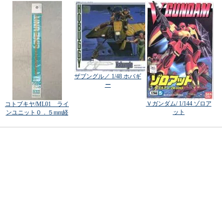
ザブングル／ 1/48 ホバギ
ー
Ｖガンダム/ 1/144 ゾロア
コトブキヤ/ML01 ライ
ット
ンユニット０．５mm経