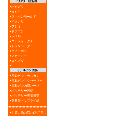
ハセガワ
タミヤ
ファインモールド
イタレリ
フジミ
ドラゴン
レベル
エアフィックス
トランペッター
ホビーボス
アカデミー
ズベズダ
電動ガン・ガスガン
電動ガンアクセサリー
電動ガン内部パーツ
バッテリー関係
バッテリー充電器類
ＢＢ弾・サブライ品
お買い物の流れ(利用前に