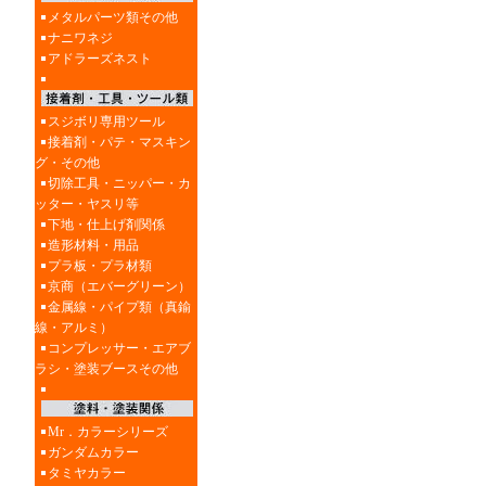
メタルパーツ類その他
ナニワネジ
アドラーズネスト
スジボリ専用ツール
接着剤・パテ・マスキン
グ・その他
切除工具・ニッパー・カ
ッター・ヤスリ等
下地・仕上げ剤関係
造形材料・用品
プラ板・プラ材類
京商（エバーグリーン）
金属線・パイプ類（真鍮
線・アルミ）
コンプレッサー・エアブ
ラシ・塗装ブースその他
Mr．カラーシリーズ
ガンダムカラー
タミヤカラー