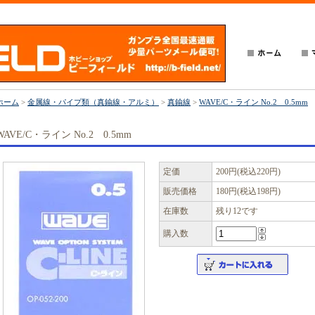
ホーム
>
金属線・パイプ類（真鍮線・アルミ）
>
真鍮線
>
WAVE/C・ライン No.2 0.5mm
WAVE/C・ライン No.2 0.5mm
定価
200円(税込220円)
販売価格
180円(税込198円)
在庫数
残り12です
購入数