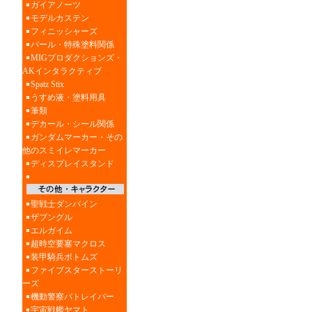
ガイアノーツ
モデルカステン
フィニッシャーズ
パール・特殊塗料関係
MIGプロダクションズ・
AKインタラクティブ
Spatz Stix
うすめ液・塗料用具
筆類
デカール・シール関係
ガンダムマーカー・その
他のスミイレマーカー
ディスプレイスタンド
聖戦士ダンバイン
ザブングル
エルガイム
超時空要塞マクロス
装甲騎兵ボトムズ
ファイブスターストーリ
ーズ
機動警察パトレイバー
宇宙戦艦ヤマト