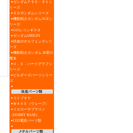
ガンダムＦ９０・９１シ
リーズ
ＳＤガンダムシリーズ
機動戦士ガンダムAGEシ
リーズ
Gのレコンギスタ
ガンダムORIGIN
鉄血のオルフェンズシリ
ーズ
機動戦士ガンダム 水星の
魔女
Ｕ．Ｃ．ハードグラフシ
リーズ
ビルダーズパーツシリー
ズ
コトブキヤ
ＷＡＶＥ（ウェーブ）
イエローサブマリン
（HOBBY BASE）
LED電技パーツ類