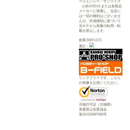
ージェンシー・サンライズ
(c)BANDAI または各製品
メーカーに帰属し、当店に
は一切の権利はございませ
んが、作成権利に基づいて
当ＨＰから画像の転用・転
載を禁止します。
創業2009/12/25
累計：
リンクフリーです、こちら
の画像をお使いください。
古物許可証（古物商）
青森県公安委員会
第201050007600号