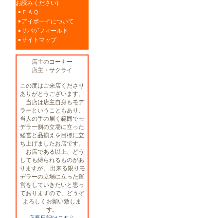
お読みください)
ＦＡＱ
アイボーイについて
サバゲフィールド
サイトマップ
店主のコーナー
店主・サクライ
この度はご来店くださり
ありがとうございます。
当店は店主自身もモデ
ラーということもあり、
当人の手の届く範囲でモ
デラー側の立場に立った
経営と品揃えを目標に立
ち上げましたお店です。
お店である以上、どう
しても縛られるものがあ
りますが、 出来る限りモ
デラーの立場に立った運
営をしていきたいと思っ
ておりますので、どうぞ
よろしくお願い致しま
す。