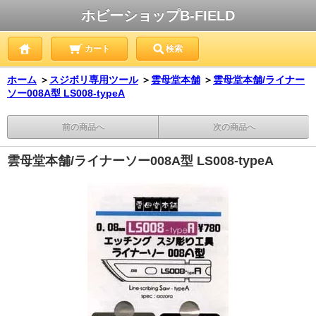
ホビーショップB-FIELD
カート
検索
ホーム
＞
スジボリ専用ツール
＞
雲母堂本舗
＞
雲母堂本舗/ライナー
ソー008A型 LS008-typeA
前の商品へ
次の商品へ
雲母堂本舗/ライナーソー008A型 LS008-typeA