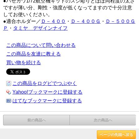
●ハセガワ1/72航空機キットのスジ彫りとほぼ同程度の太さ
ですが薄い分、剛性・強度が低くなってますので十分注意
してお使いください。
●適合ホルダー／
Ｄ－４００
・
Ｄ－４００Ｇ
・
Ｄ－５００Ｇ
Ｐ
・
タミヤ デザインナイフ
この商品について問い合わせる
この商品を友達に教える
買い物を続ける
この商品をログピでつぶやく
Yahoo!ブックマークに登録する
はてなブックマークに登録する
前の商品へ
次の商品へ
ページの先頭へ戻る