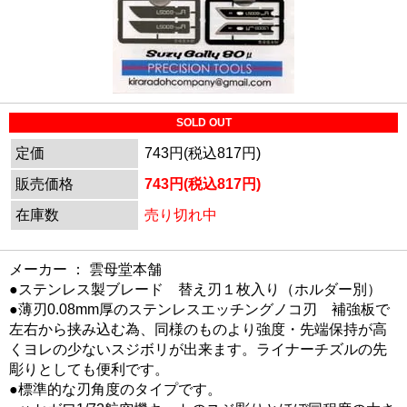
SOLD OUT
定価
743円(税込817円)
販売価格
743円(税込817円)
在庫数
売り切れ中
メーカー ： 雲母堂本舗
●ステンレス製ブレード 替え刃１枚入り（ホルダー別）
●薄刃0.08mm厚のステンレスエッチングノコ刃 補強板で
左右から挟み込む為、同様のものより強度・先端保持が高
くヨレの少ないスジボリが出来ます。ライナーチズルの先
彫りとしても便利です。
●標準的な刃角度のタイプです。