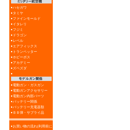
ハセガワ
タミヤ
ファインモールド
イタレリ
フジミ
ドラゴン
レベル
エアフィックス
トランペッター
ホビーボス
アカデミー
ズベズダ
電動ガン・ガスガン
電動ガンアクセサリー
電動ガン内部パーツ
バッテリー関係
バッテリー充電器類
ＢＢ弾・サブライ品
お買い物の流れ(利用前に