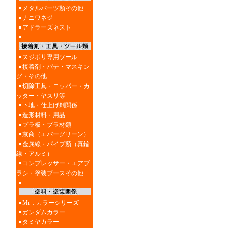
メタルパーツ類その他
ナニワネジ
アドラーズネスト
スジボリ専用ツール
接着剤・パテ・マスキン
グ・その他
切除工具・ニッパー・カ
ッター・ヤスリ等
下地・仕上げ剤関係
造形材料・用品
プラ板・プラ材類
京商（エバーグリーン）
金属線・パイプ類（真鍮
線・アルミ）
コンプレッサー・エアブ
ラシ・塗装ブースその他
Mr．カラーシリーズ
ガンダムカラー
タミヤカラー