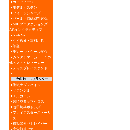
ガイアノーツ
モデルカステン
フィニッシャーズ
パール・特殊塗料関係
MIGプロダクションズ・
AKインタラクティブ
Spatz Stix
うすめ液・塗料用具
筆類
デカール・シール関係
ガンダムマーカー・その
他のスミイレマーカー
ディスプレイスタンド
聖戦士ダンバイン
ザブングル
エルガイム
超時空要塞マクロス
装甲騎兵ボトムズ
ファイブスターストーリ
ーズ
機動警察パトレイバー
宇宙戦艦ヤマト