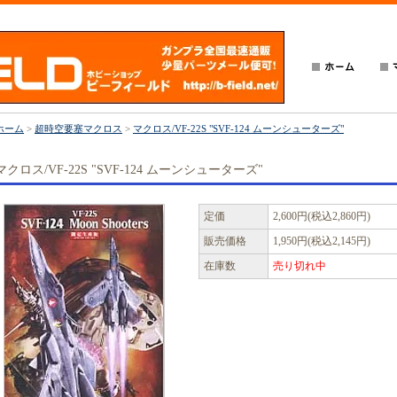
ホーム
>
超時空要塞マクロス
>
マクロス/VF-22S "SVF-124 ムーンシューターズ"
マクロス/VF-22S "SVF-124 ムーンシューターズ"
定価
2,600円(税込2,860円)
販売価格
1,950円(税込2,145円)
在庫数
売り切れ中