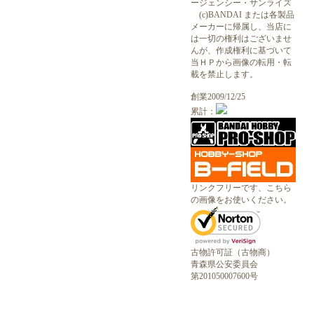
ージェンシー・サンライズ
(c)BANDAI または各製品
メーカーに帰属し、当店に
は一切の権利はございませ
んが、作成権利に基づいて
当ＨＰから画像の転用・転
載を禁止します。
創業2009/12/25
累計：
リンクフリーです、こちら
の画像をお使いください。
古物許可証（古物商）
青森県公安委員会
第201050007600号