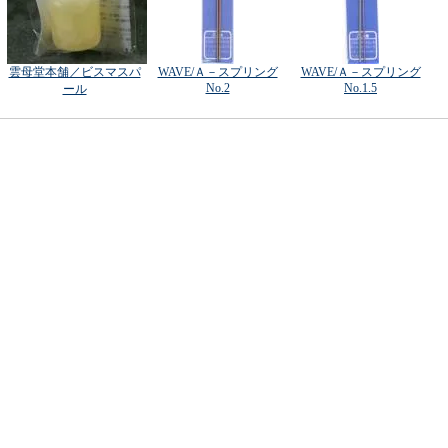
雲母堂本舗／ビスマスパ
WAVE/Ａ－スプリング
WAVE/Ａ－スプリング
No.2
No.1.5
ール