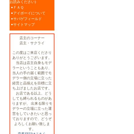
お読みください)
ＦＡＱ
アイボーイについて
サバゲフィールド
サイトマップ
店主のコーナー
店主・サクライ
この度はご来店くださり
ありがとうございます。
当店は店主自身もモデ
ラーということもあり、
当人の手の届く範囲でモ
デラー側の立場に立った
経営と品揃えを目標に立
ち上げましたお店です。
お店である以上、どう
しても縛られるものがあ
りますが、 出来る限りモ
デラーの立場に立った運
営をしていきたいと思っ
ておりますので、どうぞ
よろしくお願い致しま
す。