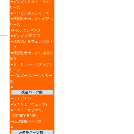
ガンダムＦ９０・９１シ
リーズ
ＳＤガンダムシリーズ
機動戦士ガンダムAGEシ
リーズ
Gのレコンギスタ
ガンダムORIGIN
鉄血のオルフェンズシリ
ーズ
機動戦士ガンダム 水星の
魔女
Ｕ．Ｃ．ハードグラフシ
リーズ
ビルダーズパーツシリー
ズ
コトブキヤ
ＷＡＶＥ（ウェーブ）
イエローサブマリン
（HOBBY BASE）
LED電技パーツ類