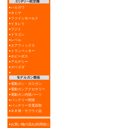
ハセガワ
タミヤ
ファインモールド
イタレリ
フジミ
ドラゴン
レベル
エアフィックス
トランペッター
ホビーボス
アカデミー
ズベズダ
電動ガン・ガスガン
電動ガンアクセサリー
電動ガン内部パーツ
バッテリー関係
バッテリー充電器類
ＢＢ弾・サブライ品
お買い物の流れ(利用前に