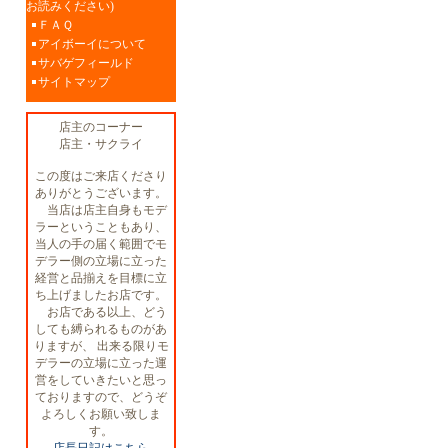
お読みください)
ＦＡＱ
アイボーイについて
サバゲフィールド
サイトマップ
店主のコーナー
店主・サクライ
この度はご来店くださり
ありがとうございます。
当店は店主自身もモデ
ラーということもあり、
当人の手の届く範囲でモ
デラー側の立場に立った
経営と品揃えを目標に立
ち上げましたお店です。
お店である以上、どう
しても縛られるものがあ
りますが、 出来る限りモ
デラーの立場に立った運
営をしていきたいと思っ
ておりますので、どうぞ
よろしくお願い致しま
す。