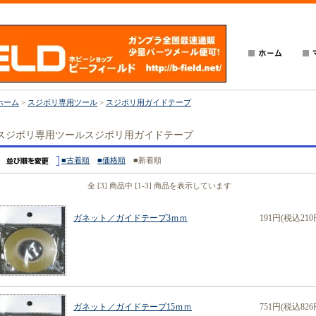
ホーム
>
スジボリ専用ツール
>
スジボリ用ガイドテープ
スジボリ専用ツールスジボリ用ガイドテープ
■古着順
■価格順
■新着順
全 [3] 商品中 [1-3] 商品を表示しています
ガネット／ガイドテープ3ｍｍ
191円(税込210
ガネット／ガイドテープ15ｍｍ
751円(税込826