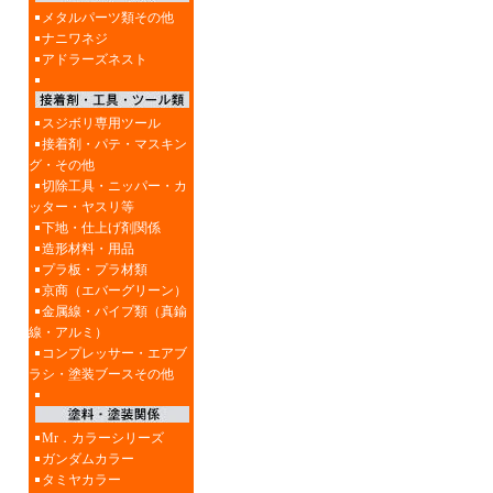
メタルパーツ類その他
ナニワネジ
アドラーズネスト
スジボリ専用ツール
接着剤・パテ・マスキン
グ・その他
切除工具・ニッパー・カ
ッター・ヤスリ等
下地・仕上げ剤関係
造形材料・用品
プラ板・プラ材類
京商（エバーグリーン）
金属線・パイプ類（真鍮
線・アルミ）
コンプレッサー・エアブ
ラシ・塗装ブースその他
Mr．カラーシリーズ
ガンダムカラー
タミヤカラー