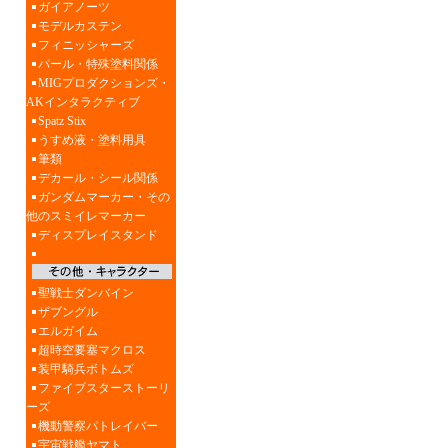
ガイアノーツ
モデルカステン
フィニッシャーズ
パール・特殊塗料関係
MIGプロダクションズ・
AKインタラクティブ
Spatz Stix
うすめ液・塗料用具
筆類
デカール・シール関係
ガンダムマーカー・その
他のスミイレマーカー
ディスプレイスタンド
聖戦士ダンバイン
ザブングル
エルガイム
超時空要塞マクロス
装甲騎兵ボトムズ
ファイブスターストーリ
ーズ
機動警察パトレイバー
宇宙戦艦ヤマト