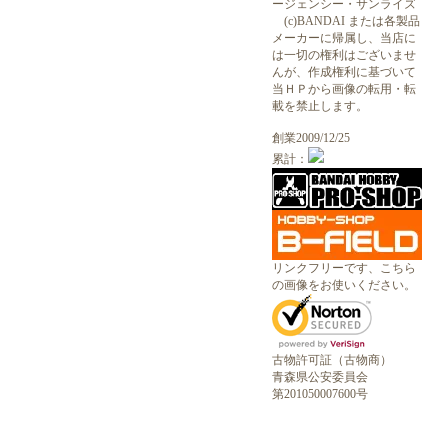
ージェンシー・サンライズ
(c)BANDAI または各製品
メーカーに帰属し、当店に
は一切の権利はございませ
んが、作成権利に基づいて
当ＨＰから画像の転用・転
載を禁止します。
創業2009/12/25
累計：
リンクフリーです、こちら
の画像をお使いください。
古物許可証（古物商）
青森県公安委員会
第201050007600号