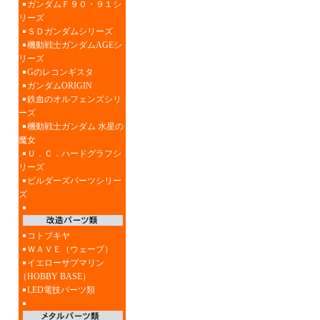
ガンダムＦ９０・９１シ
リーズ
ＳＤガンダムシリーズ
機動戦士ガンダムAGEシ
リーズ
Gのレコンギスタ
ガンダムORIGIN
鉄血のオルフェンズシリ
ーズ
機動戦士ガンダム 水星の
魔女
Ｕ．Ｃ．ハードグラフシ
リーズ
ビルダーズパーツシリー
ズ
コトブキヤ
ＷＡＶＥ（ウェーブ）
イエローサブマリン
（HOBBY BASE）
LED電技パーツ類