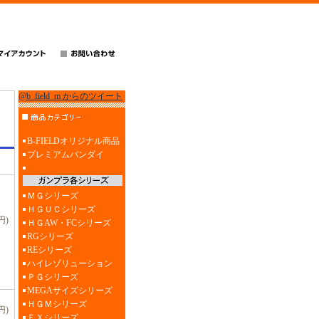
@b_field_m からのツイート
B-FIELDオリジナル商品
プレミアムバンダイ
ＭＧシリーズ
ＨＧＵＣシリーズ
円)
ＨＧAW・FCシリーズ
RGシリーズ
REシリーズ
ハイレゾリューション
ＰＧシリーズ
MEGAサイズシリーズ
ＨＧＭシリーズ
円)
ＥＸシリーズ