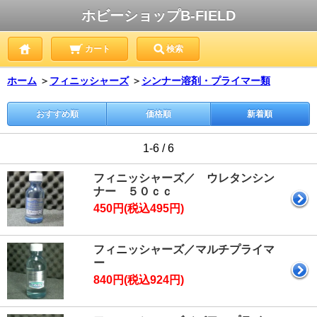
ホビーショップB-FIELD
カート
検索
ホーム
＞
フィニッシャーズ
＞
シンナー溶剤・プライマー類
おすすめ順
価格順
新着順
1-6 / 6
フィニッシャーズ／ ウレタンシン
ナー ５０ｃｃ
450円(税込495円)
フィニッシャーズ／マルチプライマ
ー
840円(税込924円)