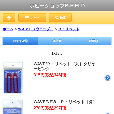
ホビーショップB-FIELD
カート
検索
ホーム
＞
ＷＡＶＥ（ウェーブ）
＞
Ｒ・リベット
おすすめ順
価格順
新着順
1-3 / 3
WAVE/Ｒ・リベット［丸］クリヤ
ーピンク
315円(税込346円)
WAVE/NEW Ｒ・リベット［角］
270円(税込297円)