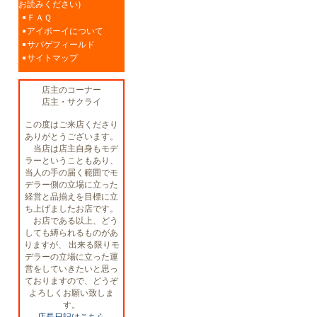
お読みください)
ＦＡＱ
アイボーイについて
サバゲフィールド
サイトマップ
店主のコーナー
店主・サクライ
この度はご来店くださり
ありがとうございます。
当店は店主自身もモデ
ラーということもあり、
当人の手の届く範囲でモ
デラー側の立場に立った
経営と品揃えを目標に立
ち上げましたお店です。
お店である以上、どう
しても縛られるものがあ
りますが、 出来る限りモ
デラーの立場に立った運
営をしていきたいと思っ
ておりますので、どうぞ
よろしくお願い致しま
す。