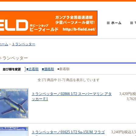
ホーム
>
トランペッター
トランペッター
■古着順
■価格順
■新着順
全 [7] 商品中 [1-7] 商品を表示しています
トランペッター／02866 1/72 スーパーマリン アタ
3,420円(
ッカー F.1
3,762
トランペッター／01625 1/72 Su-15UM フラゴ
3,240円(税込3,5