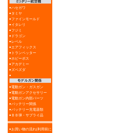
ハセガワ
タミヤ
ファインモールド
イタレリ
フジミ
ドラゴン
レベル
エアフィックス
トランペッター
ホビーボス
アカデミー
ズベズダ
電動ガン・ガスガン
電動ガンアクセサリー
電動ガン内部パーツ
バッテリー関係
バッテリー充電器類
ＢＢ弾・サブライ品
お買い物の流れ(利用前に