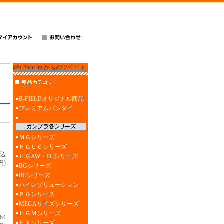
@b_field_m からのツイート
B-FIELDオリジナル商品
プレミアムバンダイ
ＭＧシリーズ
ＨＧＵＣシリーズ
税込
ＨＧAW・FCシリーズ
円)
RGシリーズ
REシリーズ
ハイレゾリューション
ＰＧシリーズ
MEGAサイズシリーズ
ＨＧＭシリーズ
64
ＥＸシリーズ