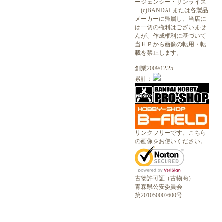
ージェンシー・サンライズ
(c)BANDAI または各製品
メーカーに帰属し、当店に
は一切の権利はございませ
んが、作成権利に基づいて
当ＨＰから画像の転用・転
載を禁止します。
創業2009/12/25
累計：
リンクフリーです、こちら
の画像をお使いください。
古物許可証（古物商）
青森県公安委員会
第201050007600号