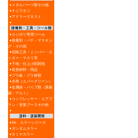
メタルパーツ類その他
ナニワネジ
アドラーズネスト
スジボリ専用ツール
接着剤・パテ・マスキン
グ・その他
切除工具・ニッパー・カ
ッター・ヤスリ等
下地・仕上げ剤関係
造形材料・用品
プラ板・プラ材類
京商（エバーグリーン）
金属線・パイプ類（真鍮
線・アルミ）
コンプレッサー・エアブ
ラシ・塗装ブースその他
Mr．カラーシリーズ
ガンダムカラー
タミヤカラー