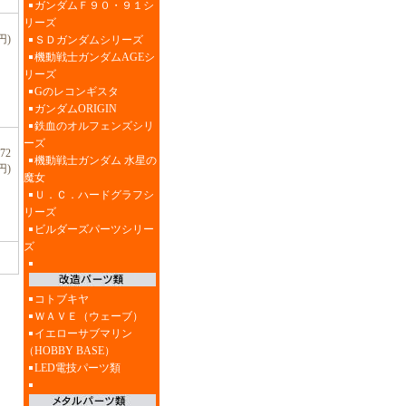
ガンダムＦ９０・９１シ
リーズ
円)
ＳＤガンダムシリーズ
機動戦士ガンダムAGEシ
リーズ
Gのレコンギスタ
ガンダムORIGIN
鉄血のオルフェンズシリ
ーズ
72
機動戦士ガンダム 水星の
円)
魔女
Ｕ．Ｃ．ハードグラフシ
リーズ
ビルダーズパーツシリー
ズ
コトブキヤ
ＷＡＶＥ（ウェーブ）
イエローサブマリン
（HOBBY BASE）
LED電技パーツ類