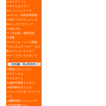
ガイアノーツ
モデルカステン
フィニッシャーズ
パール・特殊塗料関係
MIGプロダクションズ・
AKインタラクティブ
Spatz Stix
うすめ液・塗料用具
筆類
デカール・シール関係
ガンダムマーカー・その
他のスミイレマーカー
ディスプレイスタンド
聖戦士ダンバイン
ザブングル
エルガイム
超時空要塞マクロス
装甲騎兵ボトムズ
ファイブスターストーリ
ーズ
機動警察パトレイバー
宇宙戦艦ヤマト