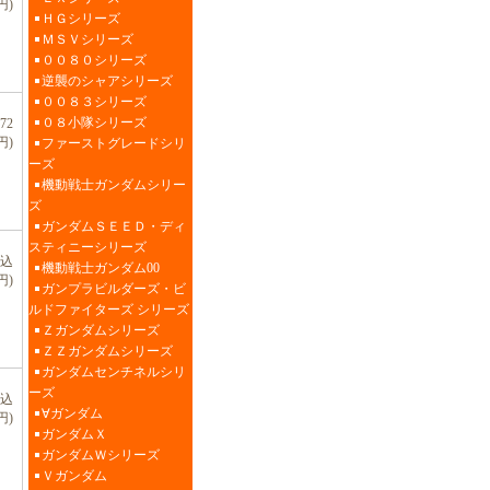
円)
ＨＧシリーズ
ＭＳＶシリーズ
００８０シリーズ
逆襲のシャアシリーズ
００８３シリーズ
０８小隊シリーズ
72
円)
ファーストグレードシリ
ーズ
機動戦士ガンダムシリー
ズ
ガンダムＳＥＥＤ・ディ
スティニーシリーズ
税込
機動戦士ガンダム00
円)
ガンプラビルダーズ・ビ
ルドファイターズ シリーズ
Ｚガンダムシリーズ
ＺＺガンダムシリーズ
ガンダムセンチネルシリ
ーズ
税込
∀ガンダム
円)
ガンダムＸ
ガンダムＷシリーズ
Ｖガンダム