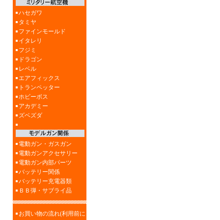
ハセガワ
タミヤ
ファインモールド
イタレリ
フジミ
ドラゴン
レベル
エアフィックス
トランペッター
ホビーボス
アカデミー
ズベズダ
電動ガン・ガスガン
電動ガンアクセサリー
電動ガン内部パーツ
バッテリー関係
バッテリー充電器類
ＢＢ弾・サブライ品
お買い物の流れ(利用前に