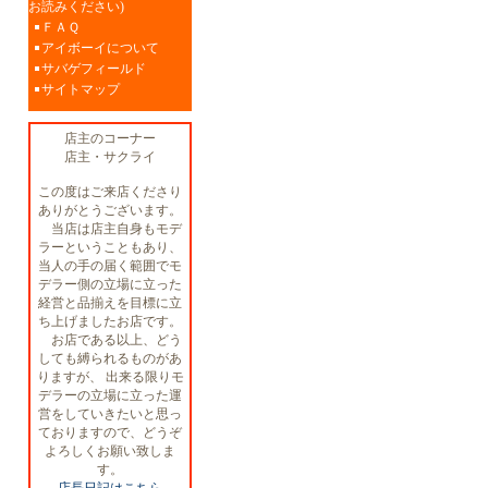
お読みください)
ＦＡＱ
アイボーイについて
サバゲフィールド
サイトマップ
店主のコーナー
店主・サクライ
この度はご来店くださり
ありがとうございます。
当店は店主自身もモデ
ラーということもあり、
当人の手の届く範囲でモ
デラー側の立場に立った
経営と品揃えを目標に立
ち上げましたお店です。
お店である以上、どう
しても縛られるものがあ
りますが、 出来る限りモ
デラーの立場に立った運
営をしていきたいと思っ
ておりますので、どうぞ
よろしくお願い致しま
す。