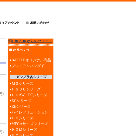
@b_field_m からのツイート
B-FIELDオリジナル商品
プレミアムバンダイ
ＭＧシリーズ
ＨＧＵＣシリーズ
円)
ＨＧAW・FCシリーズ
RGシリーズ
REシリーズ
ハイレゾリューション
ＰＧシリーズ
MEGAサイズシリーズ
ＨＧＭシリーズ
円)
ＥＸシリーズ