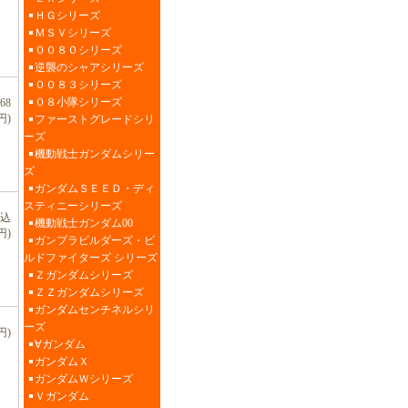
ＨＧシリーズ
ＭＳＶシリーズ
００８０シリーズ
逆襲のシャアシリーズ
００８３シリーズ
０８小隊シリーズ
68
円)
ファーストグレードシリ
ーズ
機動戦士ガンダムシリー
ズ
ガンダムＳＥＥＤ・ディ
スティニーシリーズ
税込
機動戦士ガンダム00
円)
ガンプラビルダーズ・ビ
ルドファイターズ シリーズ
Ｚガンダムシリーズ
ＺＺガンダムシリーズ
ガンダムセンチネルシリ
ーズ
円)
∀ガンダム
ガンダムＸ
ガンダムＷシリーズ
Ｖガンダム