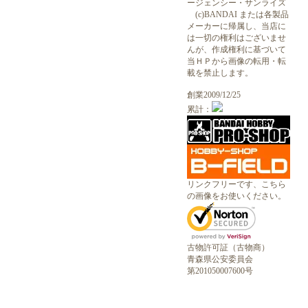
ージェンシー・サンライズ
(c)BANDAI または各製品
メーカーに帰属し、当店に
は一切の権利はございませ
んが、作成権利に基づいて
当ＨＰから画像の転用・転
載を禁止します。
創業2009/12/25
累計：
リンクフリーです、こちら
の画像をお使いください。
古物許可証（古物商）
青森県公安委員会
第201050007600号