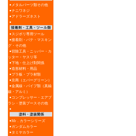
メタルパーツ類その他
ナニワネジ
アドラーズネスト
スジボリ専用ツール
接着剤・パテ・マスキン
グ・その他
切除工具・ニッパー・カ
ッター・ヤスリ等
下地・仕上げ剤関係
造形材料・用品
プラ板・プラ材類
京商（エバーグリーン）
金属線・パイプ類（真鍮
線・アルミ）
コンプレッサー・エアブ
ラシ・塗装ブースその他
Mr．カラーシリーズ
ガンダムカラー
タミヤカラー