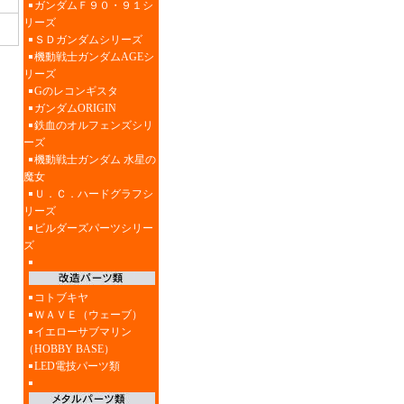
ガンダムＦ９０・９１シ
リーズ
ＳＤガンダムシリーズ
機動戦士ガンダムAGEシ
リーズ
Gのレコンギスタ
ガンダムORIGIN
鉄血のオルフェンズシリ
ーズ
機動戦士ガンダム 水星の
魔女
Ｕ．Ｃ．ハードグラフシ
リーズ
ビルダーズパーツシリー
ズ
コトブキヤ
ＷＡＶＥ（ウェーブ）
イエローサブマリン
（HOBBY BASE）
LED電技パーツ類