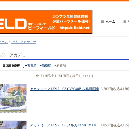
ホーム
>
1/35 アカデミー
1/35 アカデミー
■古着順
■価格順
■新着順
全 [5] 商品中 [1-5] 商品を表示しています
アカデミー／13217 1/35 CV9040B 歩兵戦闘車
3,780円(税込4,158
アカデミー／13227 1/35 メルカバ Mk.IV LIC
4,050円(税込4,455