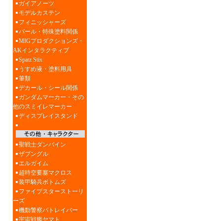
ガイアノーツ
モデルカステン
フィニッシャーズ
パール・特殊塗料関係
MIGプロダクションズ・
AKインタラクティブ
Spatz Stix
うすめ液・塗料用具
筆類
デカール・シール関係
ガンダムマーカー・その
他のスミイレマーカー
ディスプレイスタンド
聖戦士ダンバイン
ザブングル
エルガイム
超時空要塞マクロス
装甲騎兵ボトムズ
ファイブスターストーリ
ーズ
機動警察パトレイバー
宇宙戦艦ヤマト