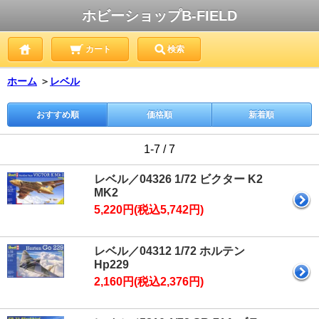
ホビーショップB-FIELD
カート
検索
ホーム
＞
レベル
おすすめ順
価格順
新着順
1-7 / 7
レベル／04326 1/72 ビクター K2
MK2
5,220円(税込5,742円)
レベル／04312 1/72 ホルテン
Hp229
2,160円(税込2,376円)